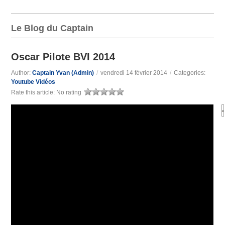
Le Blog du Captain
Oscar Pilote BVI 2014
Author:
Captain Yvan (Admin)
/
vendredi 14 février 2014
/
Categories:
Youtube Vidéos
Rate this article:
No rating