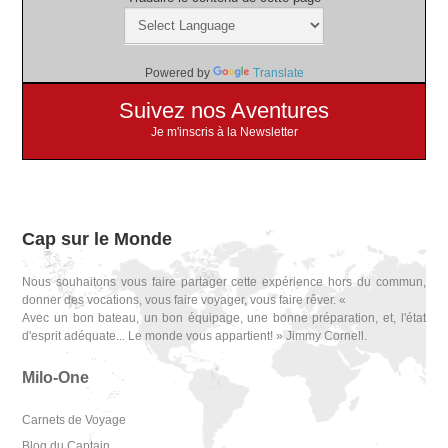
Powered by
Translate
Suivez nos Aventures
Je m'inscris à la Newsletter
Cap sur le Monde
Nous souhaitons vous faire partager cette expérience hors du commun,
donner des vocations, vous faire voyager, vous faire rêver. «
Avec un bon bateau, un bon équipage, une bonne préparation, et, l'état
d'esprit adéquate... Le monde vous appartient! » Jimmy Cornell.
Milo-One
Carnets de Voyage
Blog du Captain