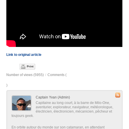
Link to original article
Print
Number of views (5955)
/
Comments (
)
Captain Yvan (Admin)
Capitaine au long court, à la barre de Milo-One,
aventurier, explorateur, navigateur, météorologue,
électricien, électronicien, mécanicien, pêcheur et
toujours geek.
En orbite autour du monde sur son catamaran, en attendant