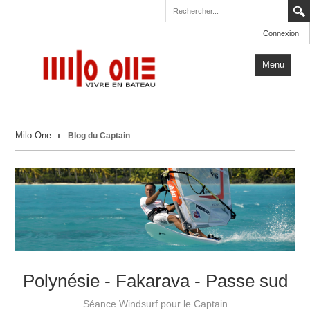
Connexion
Menu
Accueil
Milo One
Blog du Captain
Carnets de Voyage
Milo One
Actualités
Plus
Polynésie - Fakarava - Passe sud
Séance Windsurf pour le Captain