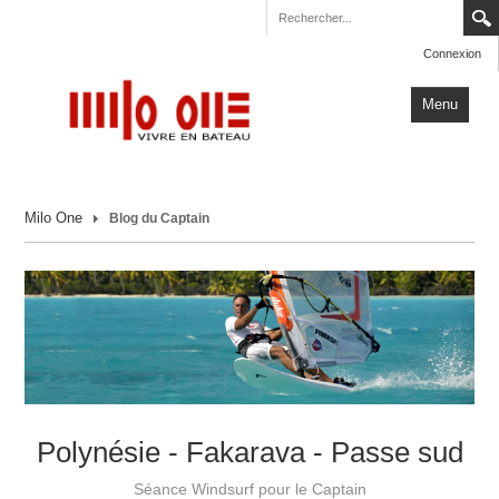
Connexion
Menu
Accueil
Milo One
Blog du Captain
Carnets de Voyage
Milo One
Actualités
Plus
Polynésie - Fakarava - Passe sud
Séance Windsurf pour le Captain