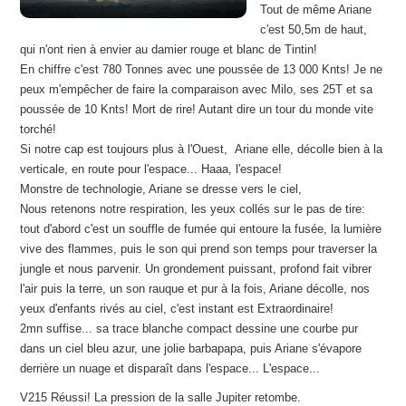
Tout de même Ariane
c'est 50,5m de haut,
qui n'ont rien à envier au damier rouge et blanc de Tintin!
En chiffre c'est 780 Tonnes avec une poussée de 13 000 Knts! Je ne
peux m'empêcher de faire la comparaison avec Milo, ses 25T et sa
poussée de 10 Knts! Mort de rire! Autant dire un tour du monde vite
torché!
Si notre cap est toujours plus à l'Ouest, Ariane elle, décolle bien à la
verticale, en route pour l'espace... Haaa, l'espace!
Monstre de technologie, Ariane se dresse vers le ciel,
Nous retenons notre respiration, les yeux collés sur le pas de tire:
tout d'abord c'est un souffle de fumée qui entoure la fusée, la lumière
vive des flammes, puis le son qui prend son temps pour traverser la
jungle et nous parvenir. Un grondement puissant, profond fait vibrer
l'air puis la terre, un son rauque et pur à la fois, Ariane décolle, nos
yeux d'enfants rivés au ciel, c'est instant est Extraordinaire!
2mn suffise... sa trace blanche compact dessine une courbe pur
dans un ciel bleu azur, une jolie barbapapa, puis Ariane s'évapore
derrière un nuage et disparaît dans l'espace... L'espace...
V215 Réussi! La pression de la salle Jupiter retombe.