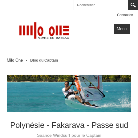
Connexion
Menu
Accueil
Milo One
Blog du Captain
Carnets de Voyage
Milo One
Actualités
Plus
Polynésie - Fakarava - Passe sud
Séance Windsurf pour le Captain