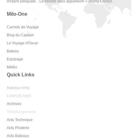
d'esprit adéquate... Le monde vous appartient! » Jimmy Cornell.
Milo-One
Carnets de Voyage
Blog du Captain
Le Voyage d'Oscar
Bateau
Equipage
Météo
Quick Links
Bateaux Amis
Livres du bord
Archives
Téléchargements
Actu Technique
Actu Piraterie
Actu Bateaux