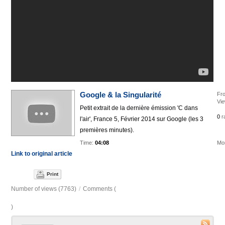
Google & la Singularité
Fr
Vi
Petit extrait de la dernière émission 'C dans
0
r
l'air', France 5, Février 2014 sur Google (les 3
premières minutes).
Time:
04:08
Mor
Link to original article
Print
Number of views (7763)
/
Comments (
)