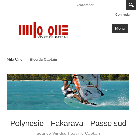
Connexion
Menu
Accueil
Milo One
Blog du Captain
Carnets de Voyage
Milo One
Actualités
Plus
Polynésie - Fakarava - Passe sud
Séance Windsurf pour le Captain