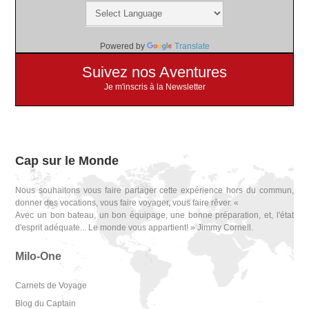
Powered by
Translate
Suivez nos Aventures
Je m'inscris à la Newsletter
Cap sur le Monde
Nous souhaitons vous faire partager cette expérience hors du commun,
donner des vocations, vous faire voyager, vous faire rêver. «
Avec un bon bateau, un bon équipage, une bonne préparation, et, l'état
d'esprit adéquate... Le monde vous appartient! » Jimmy Cornell.
Milo-One
Carnets de Voyage
Blog du Captain