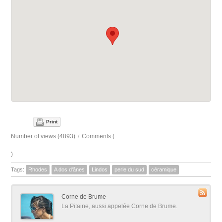
Print
Number of views (4893)
/
Comments (
)
Tags:
Rhodes
A dos d'ânes
Lindos
perle du sud
céramique
Corne de Brume
La Pitaine, aussi appelée Corne de Brume.