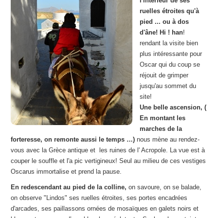
l'intérieur de ses
ruelles étroites qu'à
pied ... ou à dos
d'âne! Hi ! han
!
rendant la visite bien
plus intéressante pour
Oscar qui du coup se
réjouit de grimper
jusqu'au sommet du
site!
Une belle ascension, (
En montant les
marches de la
forteresse, on remonte aussi le temps …)
nous mène au rendez-
vous avec la Grèce antique et les ruines de l' Acropole. La vue est à
couper le souffle et l'a pic vertigineux! Seul au milieu de ces vestiges
Oscarus immortalise et prend la pause.
En redescendant au pied de la colline,
on savoure, on se balade,
on observe "Lindos" ses ruelles étroites, ses portes encadrées
d'arcades, ses paillassons ornées de mosaïques en galets noirs et