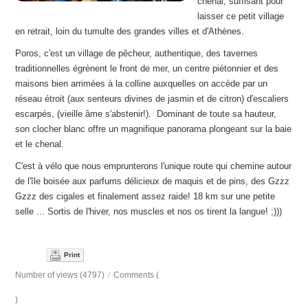
chenal, suffisant pour
laisser ce petit village
en retrait, loin du tumulte des grandes villes et d'Athènes.
Poros, c'est un village de pêcheur, authentique, des tavernes
traditionnelles égrènent le front de mer, un centre piétonnier et des
maisons bien arrimées à la colline auxquelles on accède par un
réseau étroit (aux senteurs divines de jasmin et de citron) d'escaliers
escarpés, (vieille âme s'abstenir!). Dominant de toute sa hauteur,
son clocher blanc offre un magnifique panorama plongeant sur la baie
et le chenal.
C'est à vélo que nous emprunterons l'unique route qui chemine autour
de l'île boisée aux parfums délicieux de maquis et de pins, des Gzzz
Gzzz des cigales et finalement assez raide! 18 km sur une petite
selle ... Sortis de l'hiver, nos muscles et nos os tirent la langue! ;)))
Print
Number of views (4797)
/
Comments (
)