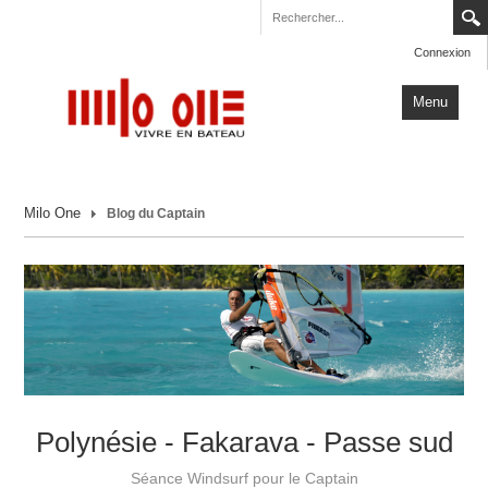
Connexion
Menu
Accueil
Milo One
Blog du Captain
Carnets de Voyage
Milo One
Actualités
Plus
Polynésie - Fakarava - Passe sud
Séance Windsurf pour le Captain