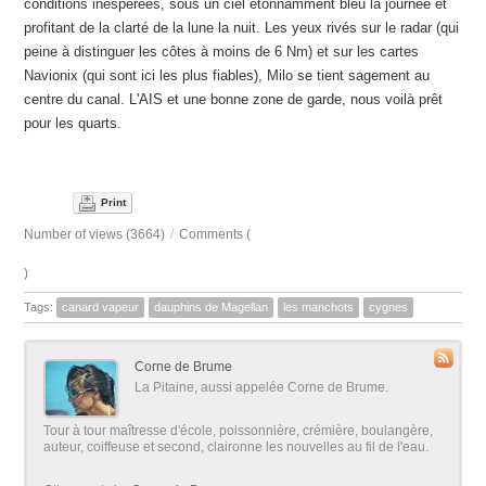
conditions inespérées, sous un ciel étonnamment bleu la journée et
profitant de la clarté de la lune la nuit. Les yeux rivés sur le radar (qui
peine à distinguer les côtes à moins de 6 Nm) et sur les cartes
Navionix (qui sont ici les plus fiables), Milo se tient sagement au
centre du canal. L'AIS et une bonne zone de garde, nous voilà prêt
pour les quarts.
Print
Number of views (3664)
/
Comments (
)
Tags:
canard vapeur
dauphins de Magellan
les manchots
cygnes
Corne de Brume
La Pitaine, aussi appelée Corne de Brume.
Tour à tour maîtresse d'école, poissonnière, crémière, boulangère,
auteur, coiffeuse et second, claironne les nouvelles au fil de l'eau.