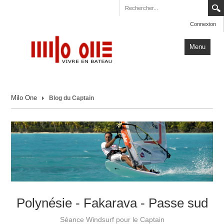
Connexion
Menu
Accueil
Milo One
Blog du Captain
Carnets de Voyage
Milo One
Actualités
Plus
Polynésie - Fakarava - Passe sud
Séance Windsurf pour le Captain