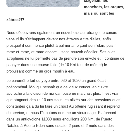
Magellan, les
manchots, les orques,
mais où sont les
zèbres?!?
Nous découvrons également un nouvel oiseau, étrange, le canard
vapeur! ils s'échappent devant nos étraves à tire d'ailes, enfin
presque! il commence plutôt à palmer amorçant son l'élan, puis il
rame et rame, et rame encore... sans pouvoir décoller! Ses ailes
atrophiées ne lui permette pas de prendre son envole et il continue de
pagayer dans une course folle (de 10 Knt tout de même!) le
propulsant comme un gros moulin à eau.
Le baromètre fait du yoyo entre 980 et 1030 un grand écart
phénoménal. Moi qui pensait que ce vieux coucou en cuivre
accroché à la cloison de ma cambuse ne marchait plus. Il est vrai
que stagnant depuis 10 ans sous les alizés sur des pressions quasi
constantes ça à du lui faire un choc! Au 50ème rugissant il reprend
du service, et nous l'écoutons comme un vieux sage. Plafonnant
dans un anticyclone à1030 nous enquillons 200 Nm, de Puerto
Natales à Puerto Eden sans escale. 2 jours et 2 nuits dans des