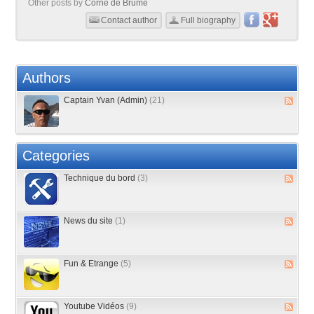
Other posts by
Corne de Brume
Contact author
Full biography
Authors
Captain Yvan (Admin)
(21)
Categories
Technique du bord
(3)
News du site
(1)
Fun & Etrange
(5)
Youtube Vidéos
(9)