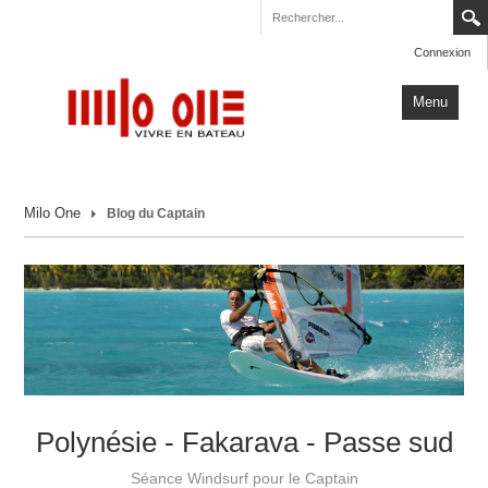
Connexion
Menu
Accueil
Milo One
Blog du Captain
Carnets de Voyage
Milo One
Actualités
Plus
Polynésie - Fakarava - Passe sud
Séance Windsurf pour le Captain