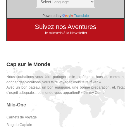
Powered by
Translate
Suivez nos Aventures
Je m'inscris à la Newsletter
Cap sur le Monde
Nous souhaitons vous faire partager cette expérience hors du commun,
donner des vocations, vous faire voyager, vous faire rêver. «
Avec un bon bateau, un bon équipage, une bonne préparation, et, l'état
d'esprit adéquate... Le monde vous appartient! » Jimmy Cornell.
Milo-One
Carnets de Voyage
Blog du Captain