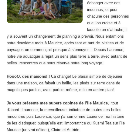
échanger avec des
inconnus, et pour
chacune des personnes
que l’on croise et à
laquelle on s’attache, il
y a souvent un changement de planning à prévoir. Nous entamions
notre deuxième mois à Maurice, après tant et tant de visites et de
paysages on commençait presque à s’ennuyer… Depuis Laurence,
notre vie aquatique a reprit un sens plus terre à terre, avec autant de
belles rencontres que nous réserve notre long voyage.
HoooO, des maisons!!!
Ca change! Le plaisir simple de déjeuner
dans une maison, ca faisait un baille, les pieds sur terre dans de
magnifiques jardins, avec parfois même, milo en arrière plan!
Je vous présente mes supers copines de l’ile Maurice
, tout
d'abord Laurence,
la merveilleuse
initiatrice de toutes ces belles
rencontres puis Laurence, que j'ai surnommé Laurence Tea histoire
de les distinguer, puisqu'elle est l'importatrice du Kusmi Tea sur l'ile
Maurice (un vrai délice!)
, Claire et
Astride
.