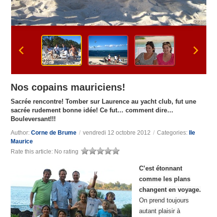
Nos copains mauriciens!
Sacrée rencontre! Tomber sur Laurence au yacht club, fut une
sacrée rudement bonne idée! Ce fut… comment dire…
Bouleversant!!!
Author:
Corne de Brume
/
vendredi 12 octobre 2012
/
Categories:
Ile
Maurice
Rate this article:
No rating
C’est étonnant
comme les plans
changent en voyage.
On prend toujours
autant plaisir à