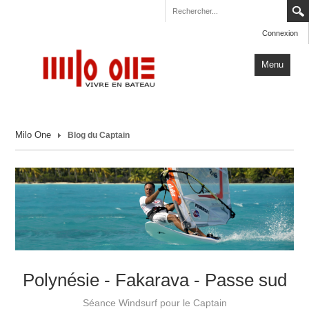
Connexion
Menu
Accueil
Milo One
Blog du Captain
Carnets de Voyage
Milo One
Actualités
Plus
Polynésie - Fakarava - Passe sud
Séance Windsurf pour le Captain