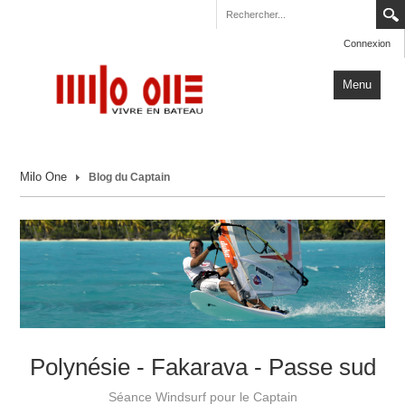
Connexion
Menu
Accueil
Milo One
Blog du Captain
Carnets de Voyage
Milo One
Actualités
Plus
Polynésie - Fakarava - Passe sud
Séance Windsurf pour le Captain