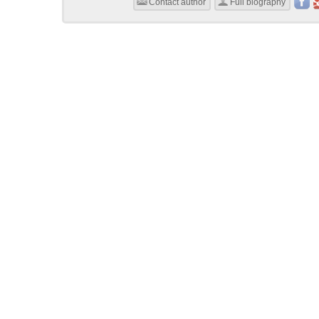
Contact author
Full biography