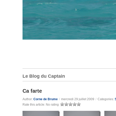
Le Blog du Captain
Ca farte
Author:
Corne de Brume
/
mercredi 29 juillet 2009
/
Categories:
Rate this article:
No rating