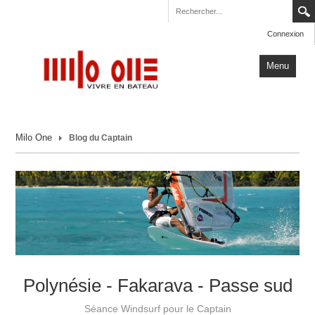
Connexion
Menu
Accueil
Milo One
Blog du Captain
Carnets de Voyage
Milo One
Actualités
Plus
Polynésie - Fakarava - Passe sud
Séance Windsurf pour le Captain