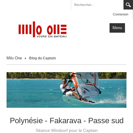
Connexion
Menu
Accueil
Milo One
Blog du Captain
Carnets de Voyage
Milo One
Actualités
Plus
Polynésie - Fakarava - Passe sud
Séance Windsurf pour le Captain