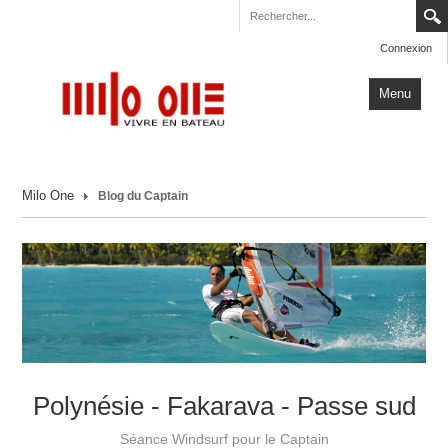
Connexion
Menu
Accueil
Milo One
Blog du Captain
Carnets de Voyage
Milo One
Actualités
Plus
Polynésie - Fakarava - Passe sud
Séance Windsurf pour le Captain