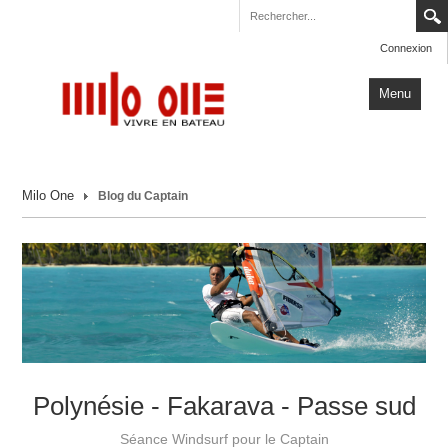
Connexion
Menu
Accueil
Milo One
Blog du Captain
Carnets de Voyage
Milo One
Actualités
Plus
Polynésie - Fakarava - Passe sud
Séance Windsurf pour le Captain