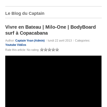
Le Blog du Captain
Vivre en Bateau | Milo-One | BodyBoard
surf à Copacabana
Author:
Captain Yvan (Admin)
/
lundi 22 avril 2013
/
Categories:
Youtube Vidéos
Rate this article:
No rating