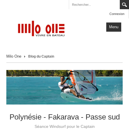
Connexion
Menu
Accueil
Milo One
Blog du Captain
Carnets de Voyage
Milo One
Actualités
Plus
Polynésie - Fakarava - Passe sud
Séance Windsurf pour le Captain