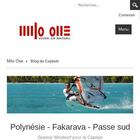
Connexion
Menu
Accueil
Milo One
Blog du Captain
Carnets de Voyage
Milo One
Actualités
Plus
Polynésie - Fakarava - Passe sud
Séance Windsurf pour le Captain