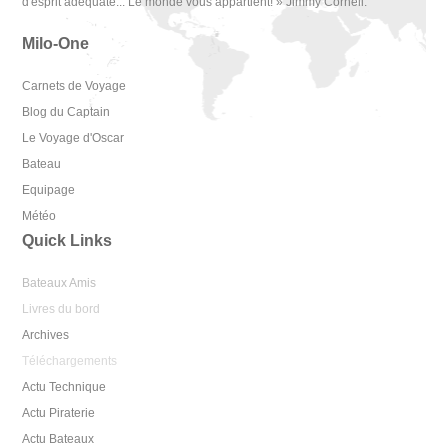
d'esprit adéquate... Le monde vous appartient! » Jimmy Cornell.
Milo-One
Carnets de Voyage
Blog du Captain
Le Voyage d'Oscar
Bateau
Equipage
Météo
Quick Links
Bateaux Amis
Livres du bord
Archives
Téléchargements
Actu Technique
Actu Piraterie
Actu Bateaux