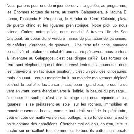
Nous partons pour une demi-journée de visite guidée, au programme,
les Énormes tortues de terre, au centre Galapaguera, el laguna El
Junco, l'hacienda El Progresso, le Mirador de Cerro Coloado, playa
de puerto chino et les Iguanes préhistorique. Notre pick up nous
attend, Carlos, notre guide, nous conduit à travers l'île de San
Cristobal, au coeur d'une verdure infinie, de plantation de bananiers,
de caféiers, d'oranges, de goyaves... Une terre très riche, sauvage
ou cultivé, et totalement inhabité, une nature préservée. nous partons
à l'aventure au Galapagos, c'est pas dingue ça?!? Les tortues de
terre sont éléphantesque et démesurées! lentes et amoureuses nous
les trouverons en fâcheuse position... c'est un peu des dinosaures,
mais chuuuut... car au moindre bruit, au moindre mouvement déplacé
et c'est le replie! le lac Junco , haut, beau , grandiose, le souffle du
vent enivrant, cette étendue verte à l'infinie, la beauté du paysage...
à couper le souffle! c'est sur la plage que nous rejoindrons les
Iguanes; ils se prélassent au soleil sur les rochers, immobiles et
monstrueusement beaux, comme tout droit sorti de la préhistoire,
vêtu en cote de maille version camouflage, ils se fondent sur la roche
noire comme des caméléons. Chercher moi coucou, coucou, je suis
caché sur un caillou! tout comme les tortues ils battent en retraite