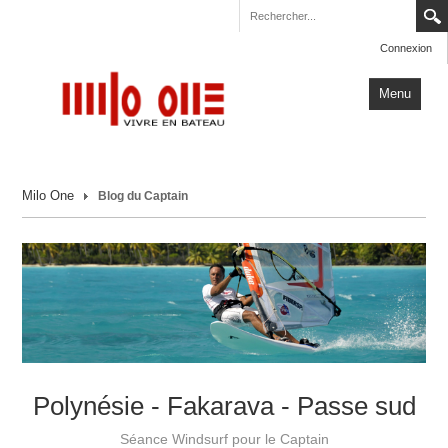
Connexion
Menu
Accueil
Milo One
Blog du Captain
Carnets de Voyage
Milo One
Actualités
Plus
Polynésie - Fakarava - Passe sud
Séance Windsurf pour le Captain