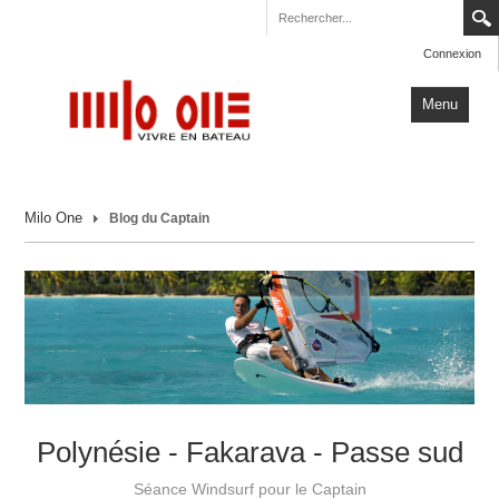
Connexion
Menu
Accueil
Milo One
Blog du Captain
Carnets de Voyage
Milo One
Actualités
Plus
Polynésie - Fakarava - Passe sud
Séance Windsurf pour le Captain