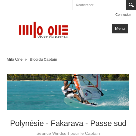
Connexion
Menu
Accueil
Milo One
Blog du Captain
Carnets de Voyage
Milo One
Actualités
Plus
Polynésie - Fakarava - Passe sud
Séance Windsurf pour le Captain