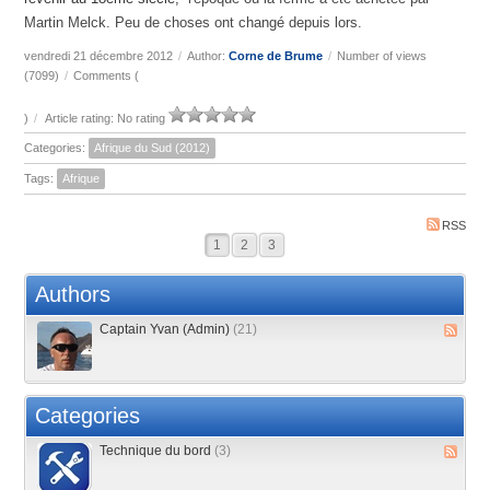
Martin Melck. Peu de choses ont changé depuis lors.
vendredi 21 décembre 2012
/
Author:
Corne de Brume
/
Number of views
(7099)
/
Comments (
)
/
Article rating: No rating
Categories:
Afrique du Sud (2012)
Tags:
Afrique
RSS
1
2
3
Authors
Captain Yvan (Admin)
(21)
Categories
Technique du bord
(3)