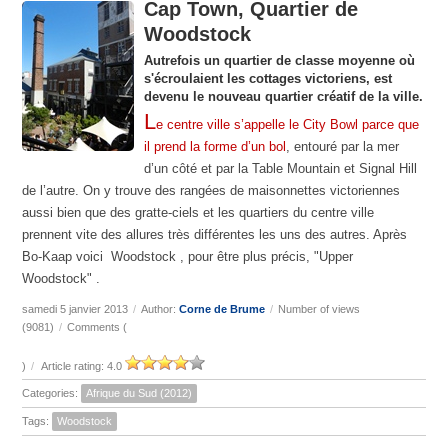
Cap Town, Quartier de
Woodstock
Autrefois un quartier de classe moyenne où
s'écroulaient les cottages victoriens, est
devenu le nouveau quartier créatif de la ville.
L
e centre ville s’appelle le City Bowl parce que
il prend la forme d’un bol
, entouré par la mer
d’un côté et par la Table Mountain et Signal Hill
de l’autre. On y trouve des rangées de maisonnettes victoriennes
aussi bien que des gratte-ciels et les quartiers du centre ville
prennent vite des allures très différentes les uns des autres. Après
Bo-Kaap voici
Woodstock , p
our être plus précis, "Upper
Woodstock"
.
samedi 5 janvier 2013
/
Author:
Corne de Brume
/
Number of views
(9081)
/
Comments (
)
/
Article rating: 4.0
Categories:
Afrique du Sud (2012)
Tags:
Woodstock