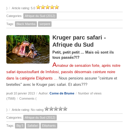
)
/
Article rating: 5.0
Categories:
Afrique du Sud (2012)
Tags:
Black Mamba
serpent
Kruger parc safari -
Afrique du Sud
Petit, petit petit ... Mais où sont ils
tous passés?!?
A
mateur de sensation forte, après notre
safari époustouflant de Imfolosi, passés désormais ceinture noire
dans la catégorie Eléphants …
Nous pensions assurer "ceinture et
bretelles" avec le Kruger parc safari. Et alors???
jeudi 10 janvier 2013
/
Author:
Corne de Brume
/
Number of views
(7568)
/
Comments (
)
/
Article rating: No rating
Categories:
Afrique du Sud (2012)
Tags:
Big 5
Safafari
Eléphants