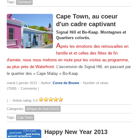
Tags:
Carnaval
Cape Town, au coeur
d'un cadre captivant
Signal Hill et Bo-Kaap. Montagnes et
Quartiers colorés.
A
près les émotions des retrouvailles en
famille et et celles des fêtes de fin
d'année, nous nous mettons en route pour les visites au programme,
au plus près de Waterfront:
L'ascension de Signal Hill, en passant par
le quartier des « Cape Malay » Bo-Kaap
mardi 1 janvier 2013
/
Author:
Corne de Brume
/
Number of views
(7508)
/
Comments (
)
/
Article rating: 5.0
Categories:
Afrique du Sud (2012)
Tags:
Cap Town
Happy New Year 2013