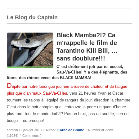
Le Blog du Captain
Black Mamba?!? Ca
m'rappelle le film de
Tarantino Kill Bill, ...
sans doublure!!!
C' est drôlement joli par ici eeeeet,
Sau-Va-CHeu! Y a des éléphants, des
lions, des rhinos eeeet des BLACK MAMBA!
D
épité par notre looongue journée arrosée de chaleur et de fatigue
plus que d’animaux Sau-Va-CHeu
, vers 21 heures Yvan et Oscar
tournent les talons à l’équipé de rangers du jour, direction la chambre.
C’est dans le noir complet que j’entrouvre la porte un quart d’heure
plus tard, tout le monde dort?!? Pas un bruit, pas un souffle, rien ne
bouge… ou presque!
samedi 12 janvier 2013
/
Author:
Corne de Brume
/
Number of views
(11034)
/
Comments (