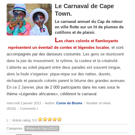
Le Carnaval de Cape
Town.
Le carnaval annuel du Cap de retour
en ville flotte sur un lit de plumes de
cotillons et de plaisir.
L
es chars colorés et flamboyants
représentent un éventail de contes et légendes locales
, et sont
accompagnés par des danseurs costumés. L
es gens se réunissent
dans la joie du mouvement, le rythme, la couleur et la créativité.
L'attente au soleil piquant entre deux parades est souvent longue,
alors la foule s'organise: pique-nique sur des nattes, duvets,
réchauds
et parasols colorés parent le bitume des grandes avenues.
En ce 2 Janvier, p
lus de 2 000 participants dans les rues sous le
thème «Légendes africaines», célèbrent le carnaval.
mercredi 2 janvier 2013
/
Author:
Corne de Brume
/
Number of views
(8116)
/
Comments (
)
/
Article rating: 5.0
Categories:
Afrique du Sud (2012)