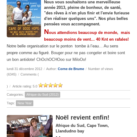
Nous vous souhaitons une merveilleuse
année 2013, pleine de bonheur, de santé,
"des rêves à n'en plus finir et l'envie furieuse
d'en réaliser quelques uns". Nos plus belles
pensées vous accompagnent.
N
ous attendions beaucoup de monde, mais
beaucoup moins de vent… 40 Knt
en rafales!
Notre belle organisation sur le ponton tombe à l’eau… Au sens
propre comme au figuré.
Bouger pour ne pas congeler et boire sont
un bon antidote! ChOchOCHOoo sur MiloOo!
lundi 31 décembre 2012
/
Author:
Corne de Brume
/
Number of views
(6345)
/
Comments (
)
/
Article rating: 5.0
Categories:
Afrique du Sud (2012)
Tags:
New Year
Noël revient enfin!
Afrique du Sud, Cape Town,
Llandudno bay