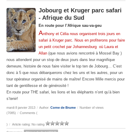
Jobourg et Kruger parc safari
- Afrique du Sud
En route pour l’Afrique sau-va-geu
A
nthony et Célia nous organisent trois jours en
safari à Kruger parc. Nous en profiterons pour faire
un petit crochet par
Johannesburg
où Laura et
Allan
(
que nous avions rencontré à Mossel Bay )
nous attendent pour un stop de deux jours dans leur magnifique
demeure, histoire de nous faire visiter le top ten de Jobourg…
C
’est
donc à 5 que nous débarquerons chez les uns et les autres, pour un
tour opérateur organisé de mains de maître! Encore Mille mercis pour
tant de gentillesse et de générosité !
En route pour THE safari, les lions et les éléphants n’ont qu’à bien
s’tenir!
mardi 8 janvier 2013
/
Author:
Corne de Brume
/
Number of views
(7085)
/
Comments (
)
/
Article rating: No rating