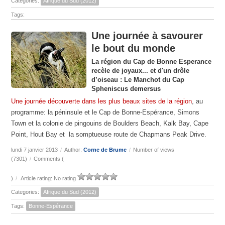
Categories:
Afrique du Sud (2012)
Tags:
Une journée à savourer
le bout du monde
La région du Cap de Bonne Esperance
recèle de joyaux... et d'un drôle
d’oiseau : Le Manchot du Cap
Spheniscus demersus
Une journée découverte dans les plus beaux sites de la région
, au
programme: la péninsule et le Cap de Bonne-Espérance, Simons
Town et la colonie de pingouins de Boulders Beach, Kalk Bay, Cape
Point, Hout Bay et la somptueuse route de Chapmans Peak Drive.
lundi 7 janvier 2013
/
Author:
Corne de Brume
/
Number of views
(7301)
/
Comments (
)
/
Article rating: No rating
Categories:
Afrique du Sud (2012)
Tags:
Bonne-Espérance