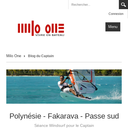
Connexion
Menu
Accueil
Milo One
Blog du Captain
Carnets de Voyage
Milo One
Actualités
Plus
Polynésie - Fakarava - Passe sud
Séance Windsurf pour le Captain