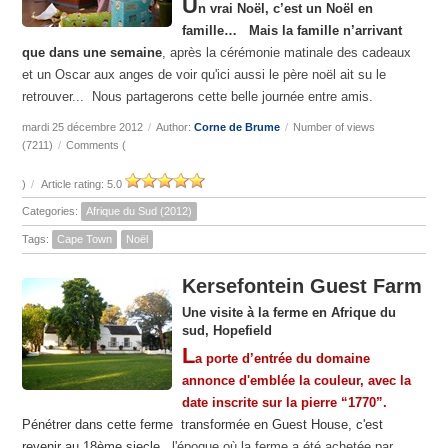
U
n vrai Noël, c’est un Noël en
famille… Mais la famille n’arrivant
que dans une semaine
, après la cérémonie matinale des cadeaux
et un Oscar aux anges de voir qu'ici aussi le père noël ait su le
retrouver... Nous partagerons cette belle journée entre amis.
mardi 25 décembre 2012
/
Author:
Corne de Brume
/
Number of views
(7211)
/
Comments (
)
/
Article rating: 5.0
Categories:
Afrique du Sud (2012)
Tags:
Cape Town
Noël
Kersefontein Guest Farm
Une visite à la ferme en Afrique du
sud, Hopefield
L
a porte d’entrée du domaine
annonce d'emblée la couleur, avec la
date inscrite sur la pierre “1770”.
Pénétrer dans cette ferme transformée en Guest House, c'est
revenir au 18ème siecle,
l'époque où la ferme a été achetée par