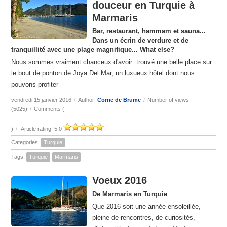
douceur en Turquie à
Marmaris
Bar, restaurant, hammam et sauna...
Dans un écrin de verdure et de
tranquillité avec une plage magnifique... What else?
Nous sommes vraiment chanceux d'avoir trouvé une belle place sur
le bout de ponton de Joya Del Mar, un luxueux hôtel dont nous
pouvons profiter
vendredi 15 janvier 2016
/
Author:
Corne de Brume
/
Number of views
(5025)
/
Comments (
)
/
Article rating: 5.0
Categories:
Turquie
Tags:
Turquie
Marmaris
Voeux 2016
De Marmaris en Turquie
Que 2016 soit une année ensoleillée,
pleine de rencontres, de curiosités,