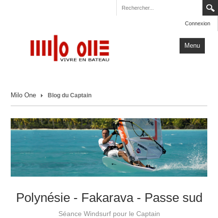
Connexion
Menu
Accueil
Milo One
Blog du Captain
Carnets de Voyage
Milo One
Actualités
Plus
Polynésie - Fakarava - Passe sud
Séance Windsurf pour le Captain