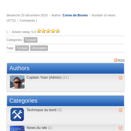
dimanche 20 décembre 2015
/
Author:
Corne de Brume
/
Number of views
(4772)
/
Comments (
)
/
Article rating: 5.0
Categories:
Turquie
Tags:
Turquie
rénovation
RSS
Authors
Captain Yvan (Admin)
(21)
Categories
Technique du bord
(3)
News du site
(1)