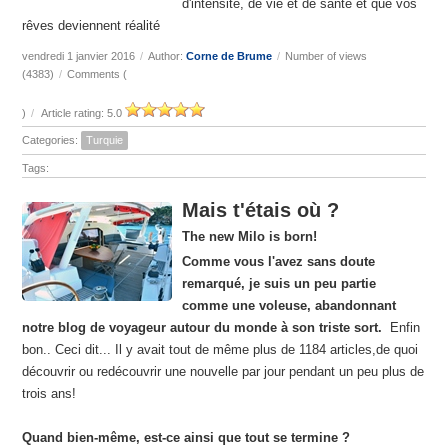
d'intensité, de vie et de santé et que vos
rêves deviennent réalité
vendredi 1 janvier 2016
/
Author:
Corne de Brume
/
Number of views
(4383)
/
Comments (
)
/
Article rating: 5.0
Categories:
Turquie
Tags:
Mais t'étais où ?
The new Milo is born!
Comme vous l'avez sans doute
remarqué, je suis un peu partie
comme une voleuse, abandonnant
notre blog de voyageur autour du monde à son triste sort.
Enfin
bon.. Ceci dit... Il y avait tout de même plus de 1184 articles,de quoi
découvrir ou redécouvrir une nouvelle par jour pendant un peu plus de
trois ans!
Quand bien-même, est-ce ainsi que tout se termine ?