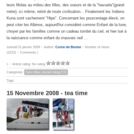
leurs Molas au milieu des filles, des soeurs et de la "havuela"(grand
mère); ici même, retiré de toute civilisation... Finalement les Indiens
Kuna sont vachement "Hipe". Concernant les pourcentage élevé, on
peut citer les Albinos, aujourd'hui considéré comme Enfant de la lune,
choyer par les familles comme un cadeau tombé du ciel, et hier tué à
la naissance comme enfant du mauvais oeil ...
samedi 31 janvier 2009
/
Author:
Corne de Brume
/
Number of views
(2223)
/
Comments (
)
/
Article rating: No rating
Categories:
Sans Blas (Ancien blog)(72)
Tags:
15 Novembre 2008 - tea time