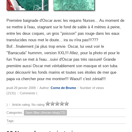
Première baignade d'Oscar avec les requins Nurses... Au moment de
se mettre à l'eau, stagnant sur le fond de sable à 4 mètres à peine,
entre les deux coques, un gros "poisson" pas rouge dans les eaux
translucides nous met le doute... ira ou n'ira pas!!!???
Bof...finalement j'ai plus trop envie. Oscar, lui veut voir le
"Barracuda" hummm, version XXL!!! Allez, pour la photo et pour le
fun Yvan se met à l'eau...suivi d'Oscar pas très rassuré! Grande
première aussi Oscar met véritablement son masque et son tuba
pour découvrir les fonds marins et toutes ses étoiles de mer que
papa va chercher pour me montrer!!! Waou!! c'est zénial!!!
jeudi 29 janvier 2009
/
Author:
Corne de Brume
/
Number of views
(2131)
/
Comments (
)
/
Article rating: No rating
Categories:
Sans Blas (Ancien blog)(72)
Tags: