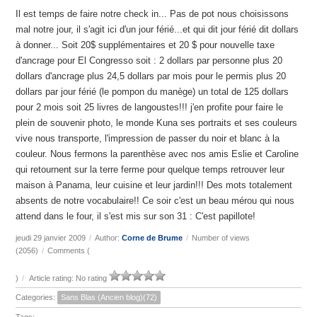
Il est temps de faire notre check in... Pas de pot nous choisissons
mal notre jour, il s'agit ici d'un jour férié...et qui dit jour férié dit dollars
à donner... Soit 20$ supplémentaires et 20 $ pour nouvelle taxe
d'ancrage pour El Congresso soit : 2 dollars par personne plus 20
dollars d'ancrage plus 24,5 dollars par mois pour le permis plus 20
dollars par jour férié (le pompon du manège) un total de 125 dollars
pour 2 mois soit 25 livres de langoustes!!! j'en profite pour faire le
plein de souvenir photo, le monde Kuna ses portraits et ses couleurs
vive nous transporte, l'impression de passer du noir et blanc à la
couleur. Nous fermons la parenthèse avec nos amis Eslie et Caroline
qui retournent sur la terre ferme pour quelque temps retrouver leur
maison à Panama, leur cuisine et leur jardin!!! Des mots totalement
absents de notre vocabulaire!! Ce soir c'est un beau mérou qui nous
attend dans le four, il s'est mis sur son 31 : C'est papillote!
jeudi 29 janvier 2009
/
Author:
Corne de Brume
/
Number of views
(2056)
/
Comments (
)
/
Article rating: No rating
Categories:
Sans Blas (Ancien blog)(72)