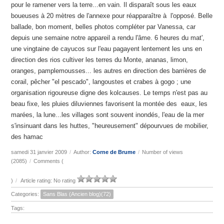
pour le ramener vers la terre...en vain. Il disparaît sous les eaux
boueuses à 20 mètres de l'annexe pour réapparaître à l'opposé. Belle
ballade, bon moment, belles photos compléter par Vanessa, car
depuis une semaine notre appareil a rendu l'âme. 6 heures du mat',
une vingtaine de cayucos sur l'eau pagayent lentement les uns en
direction des rios cultiver les terres du Monte, ananas, limon,
oranges, pamplemousses... les autres en direction des barrières de
corail, pêcher "el pescado", langoustes et crabes à gogo ; une
organisation rigoureuse digne des kolcauses. Le temps n'est pas au
beau fixe, les pluies diluviennes favorisent la montée des eaux, les
marées, la lune...les villages sont souvent inondés, l'eau de la mer
s'insinuant dans les huttes, "heureusement" dépourvues de mobilier,
des hamac
samedi 31 janvier 2009
/
Author:
Corne de Brume
/
Number of views
(2085)
/
Comments (
)
/
Article rating: No rating
Categories:
Sans Blas (Ancien blog)(72)
Tags: