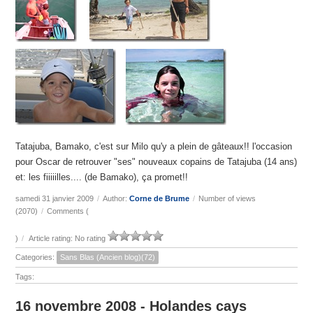
Tatajuba, Bamako, c'est sur Milo qu'y a plein de gâteaux!! l'occasion
pour Oscar de retrouver "ses" nouveaux copains de Tatajuba (14 ans)
et: les fiiiiilles.... (de Bamako), ça promet!!
samedi 31 janvier 2009
/
Author:
Corne de Brume
/
Number of views
(2070)
/
Comments (
)
/
Article rating: No rating
Categories:
Sans Blas (Ancien blog)(72)
Tags:
16 novembre 2008 - Holandes cays