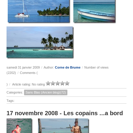
samedi 31 janvier 2009
/
Author:
Corne de Brume
/
Number of views
(2202)
/
Comments (
)
/
Article rating: No rating
Categories:
Sans Blas (Ancien blog)(72)
Tags:
17 novembre 2008 - Les copains ...a bord