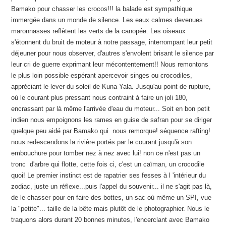
Bamako pour chasser les crocos!!! la balade est sympathique
immergée dans un monde de silence. Les eaux calmes devenues
maronnasses reflètent les verts de la canopée. Les oiseaux
s'étonnent du bruit de moteur à notre passage, interrompant leur petit
déjeuner pour nous observer, d'autres s'envolent brisant le silence par
leur cri de guerre exprimant leur mécontentement!! Nous remontons
le plus loin possible espérant apercevoir singes ou crocodiles,
appréciant le lever du soleil de Kuna Yala. Jusqu'au point de rupture,
où le courant plus pressant nous contraint à faire un joli 180,
encrassant par là même l'arrivée d'eau du moteur... Soit en bon petit
indien nous empoignons les rames en guise de safran pour se diriger
quelque peu aidé par Bamako qui nous remorque! séquence rafting!
nous redescendons la rivière portés par le courant jusqu'à son
embouchure pour tomber nez à nez avec lui! non ce n'est pas un
tronc d'arbre qui flotte, cette fois ci, c'est un caïman, un crocodile
quoi! Le premier instinct est de rapatrier ses fesses à l 'intérieur du
zodiac, juste un réflexe...puis l'appel du souvenir... il ne s'agit pas là,
de le chasser pour en faire des bottes, un sac où même un SPI, vue
la "petite"... taille de la bête mais plutôt de le photographier. Nous le
traquons alors durant 20 bonnes minutes, l'encerclant avec Bamako