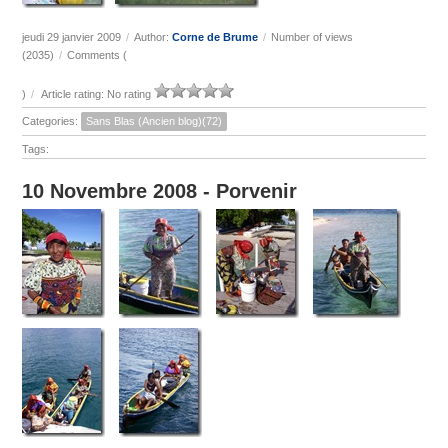
jeudi 29 janvier 2009
/
Author:
Corne de Brume
/
Number of views
(2035)
/
Comments (
)
/
Article rating: No rating
Categories:
Sans Blas (Ancien blog)(72)
Tags:
10 Novembre 2008 - Porvenir