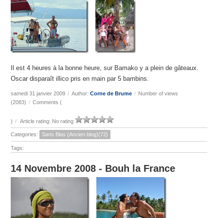
Il est 4 heures à la bonne heure, sur Bamako y a plein de gâteaux.
Oscar disparaît illico pris en main par 5 bambins.
samedi 31 janvier 2009
/
Author:
Corne de Brume
/
Number of views
(2083)
/
Comments (
)
/
Article rating: No rating
Categories:
Sans Blas (Ancien blog)(72)
Tags:
14 Novembre 2008 - Bouh la France