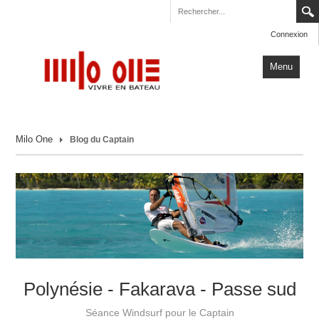
Connexion
Menu
Accueil
Milo One
Blog du Captain
Carnets de Voyage
Milo One
Actualités
Plus
Polynésie - Fakarava - Passe sud
Séance Windsurf pour le Captain