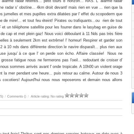
alarme radar retentis... petit tours d' horizon... RAS. L' alarme radar
larme radar s' obstine... 4km droit devant! mais rien en vue ... rien que la
 les jumelles et mes pupilles extra dilatées par l' effet du scopoderm que
de mire!... et tout feu éteint! Pirates ou trafiquants...ou rien de tout
 et un téléphone satellite pour les fourrer dans le lasybag en guise de
de cap et met plein gaz! Nous voici déboulant à 11 Nds pas très fière
melles à seulement 2km est extrême! l' horreur! Respirer et garder son
 10 nds dans différente direction le navire disparaît... plus rien aux
creuse jusqu' à ce que l' on perde son écho. Affaire classée! Nous ne
grosse fatigue nous ne fermerons pas l'oeil... redoutant de croiser d'
 nous sommes arrivés avant l' onde tropicale. A 10h00 un violent orage
t la mer pendant une heure... puis retour au calme. Autour de nous 3
s cocotiers! Aujourd'hui nous nous reposerons et demain nous allons
75)
/
Comments (
)
/
Article rating: No rating
 tout frais! Thétys sont nos derniers copains bateaux en date avec à