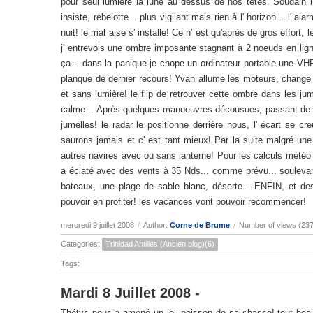
pour seul lumière la lune au dessus de nos têtes. Soudain l' 
insiste, rebelotte... plus vigilant mais rien à l' horizon... l' a
nuit! le mal aise s' installe! Ce n' est qu'après de gros effort,
j' entrevois une ombre imposante stagnant à 2 noeuds en ligne 
ça... dans la panique je chope un ordinateur portable une VHF
planque de dernier recours! Yvan allume les moteurs, change 
et sans lumière! le flip de retrouver cette ombre dans les ju
calme... Après quelques manoeuvres décousues, passant de 2 à
jumelles! le radar le positionne derrière nous, l' écart se 
saurons jamais et c' est tant mieux! Par la suite malgré une 
autres navires avec ou sans lanterne! Pour les calculs météo
a éclaté avec des vents à 35 Nds... comme prévu... soulevan
bateaux, une plage de sable blanc, déserte... ENFIN, et de
pouvoir en profiter! les vacances vont pouvoir recommencer!
mercredi 9 juillet 2008
/
Author:
Corne de Brume
/
Number of views (23
Categories:
Trinidad Antilles (Ancien blog)(6)
Tags:
Mardi 8 Juillet 2008 -
Thétys nous a amené un joli poisson de sa chasse! tout beau