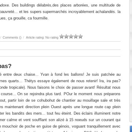
radoxe. Des buildings délabrés,des places arborées, une multitude de
auvreté... et les supers supermarchés incroyablement achalandés. la
es, ça grouille, ca fourmille.
/
Comments (
)
/
Article rating: No rating
 pas?
jè entre deux chaise... Yvan à fond les ballons! Je suis patchée au
mes quarts... Thétys essaye également de nous retenir! Ira, ira pas?
onde tropicale). Nous faisons le choix de passer avant! Résultat nous
n course... On se rejoindra plus tard. POur le moment nous préparons
out, partir loin de se cohubohut de chantier au mouillage sale et très
s maintenant direction plein Ouest après une longue route cap plein
er les bandits des mers... tout feu éteint. Des éclairs illuminent notre
e, mer calme et vent soufflant son alizé à 15 noeuds sur un courant qui
n mouchoir de poche en guise de génois, voguant tranquillement avec