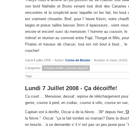
son bord Nathalie et Bruno venant tout droit des Canaries 
rencontres et la simplicité avec laquelle on les fait, les bout
est vraiment chouette. Bref, pour l' heure Kévin, notre chauffe
larges et pneus tailles basses 3mm d' épaisseurs...vient nou
encore et encore! suivi du menuisier, l' homme au coussin, le p
même! et réunion au sommet entre Pajé, Thorgal et Milo, pour
Pirates et travaux de chacun, tout est mit bout à bout... l
coucher!
mardi 8 juillet 2008
/
Author:
Corne de Brume
/
Number of views (2410)
Categories:
Trinidad Antilles (Ancien blog)(6)
Tags:
Lundi 7 Juillet 2008 - Ça décoiffe!
Ca court ... Menuisier, dessal', reprise de téléchargement pour fi
genre, course à pied, en zodiac, course à vélo, course en sac,
Captain est à donffe, Oscar à de la fièvre... 39° depuis hier.
'O
la fièvre." -Oscar: "ça la fait tomber où maman? Dans la douche
en boucle... à se demander s' il n' est pas un peu jeune pour "