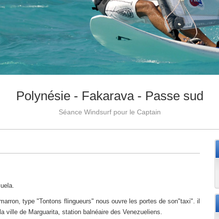
Polynésie - Fakarava - Passe sud
Séance Windsurf pour le Captain
uela.
arron, type "Tontons flingueurs" nous ouvre les portes de son"taxi". il
 la ville de Marguarita, station balnéaire des Venezueliens.