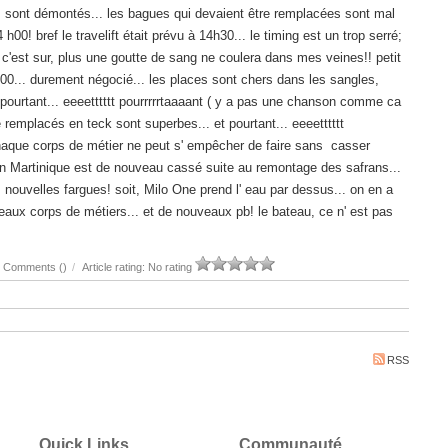
ns sont démontés... les bagues qui devaient être remplacées sont mal
! bref le travelift était prévu à 14h30... le timing est un trop serré;
c'est sur, plus une goutte de sang ne coulera dans mes veines!! petit
h00... durement négocié... les places sont chers dans les sangles,
et pourtant... eeeetttttt pourrrrrtaaaant ( y a pas une chanson comme ca
é remplacés en teck sont superbes... et pourtant... eeeetttttt
e chaque corps de métier ne peut s' empêcher de faire sans casser
 en Martinique est de nouveau cassé suite au remontage des safrans...
 nouvelles fargues! soit, Milo One prend l' eau par dessus... on en a
veaux corps de métiers... et de nouveaux pb! le bateau, ce n' est pas
Comments (
)
/
Article rating: No rating
RSS
Quick Links
Communauté