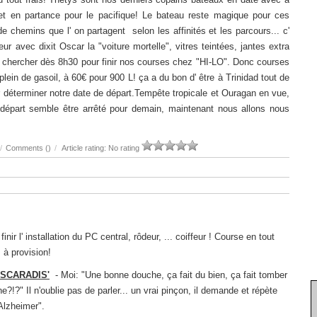
et en partance pour le pacifique! Le bateau reste magique pour ces
 de chemins que l' on partagent selon les affinités et les parcours... c'
ur avec dixit Oscar la "voiture mortelle", vitres teintées, jantes extra
s chercher dès 8h30 pour finir nos courses chez "HI-LO". Donc courses
lein de gasoil, à 60€ pour 900 L! ça a du bon d' être à Trinidad tout de
 déterminer notre date de départ.Tempête tropicale et Ouragan en vue,
e départ semble être arrêté pour demain, maintenant nous allons nous
/
Comments (
)
/
Article rating: No rating
nir l' installation du PC central, rôdeur, ... coiffeur ! Course en tout
 à provision!
SCARADIS'
- Moi: "Une bonne douche, ça fait du bien, ça fait tomber
?!?" Il n'oublie pas de parler... un vrai pinçon, il demande et répète
Alzheimer".