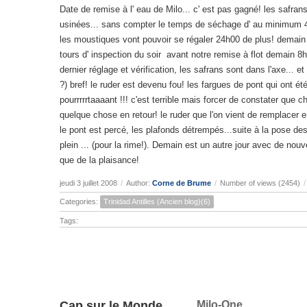
Date de remise à l' eau de Milo... c' est pas gagné! les safra
usinées... sans compter le temps de séchage d' au minimum 4 h00
les moustiques vont pouvoir se régaler 24h00 de plus! demain 
tours d' inspection du soir avant notre remise à flot demain 8
dernier réglage et vérification, les safrans sont dans l'axe... 
?) bref! le ruder est devenu fou! les fargues de pont qui ont ét
pourrrrrtaaaant !!! c'est terrible mais forcer de constater qu
quelque chose en retour! le ruder que l'on vient de remplacer
le pont est percé, les plafonds détrempés...suite à la pose des
plein ... (pour la rime!). Demain est un autre jour avec de nou
que de la plaisance!
jeudi 3 juillet 2008
/
Author:
Corne de Brume
/
Number of views (2454)
/
Categories:
Trinidad Antilles (Ancien blog)(6)
Tags:
Cap sur le Monde
Milo-One