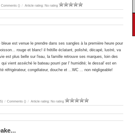
Comments (
)
/
Article rating: No rating
se bleue est venue le prendre dans ses sangles à la première heure pour
isson... rouge et blanc! il frétille éclatant, polishé, décapé, lustré, va
vie est plus belle sur l'eau, la famille retrouve ses marques, loin des
qui vient asséché le bateau pourri par l' humidité; le dessal' est en
ité réfrigérateur, congélateur, douche et ...WC ... non négligeable!
5)
/
Comments (
)
/
Article rating: No rating
ake...