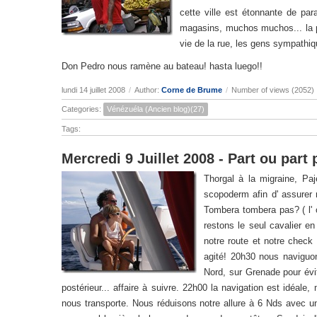
cette ville est étonnante de pa
magasins, muchos muchos... la p
vie de la rue, les gens sympathiqu
Don Pedro nous ramène au bateau! hasta luego!!
lundi 14 juillet 2008
/
Author:
Corne de Brume
/
Number of views (2052)
Categories:
Vénézuéla (Ancien blog)(27)
Tags:
Mercredi 9 Juillet 2008 - Part ou part
Thorgal à la migraine, Pa
scopoderm afin d' assurer 
Tombera tombera pas? ( l' 
restons le seul cavalier e
notre route et notre check 
agité! 20h30 nous naviguon
Nord, sur Grenade pour évit
postérieur... affaire à suivre. 22h00 la navigation est idéal
nous transporte. Nous réduisons notre allure à 6 Nds avec u