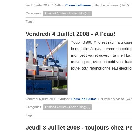
lundi 7 juillet 2008
/
Author:
Corne de Brume
/
Number of views (3907)
/
Categories:
Trinidad Antilles (Ancien blog)(6)
Tags:
Vendredi 4 Juillet 2008 - A l'eau!
Youpi! 8h00, Milo est ravi, la gros
le remettre à l'eau comme un petit po
mon petit va retrouver... ta mer! La 
moustiques, avec un petit vent frais 
route, tout refonctionne eau électric
vendredi 4 juillet 2008
/
Author:
Corne de Brume
/
Number of views (242
Categories:
Trinidad Antilles (Ancien blog)(6)
Tags:
Jeudi 3 Juillet 2008 - toujours chez Pe