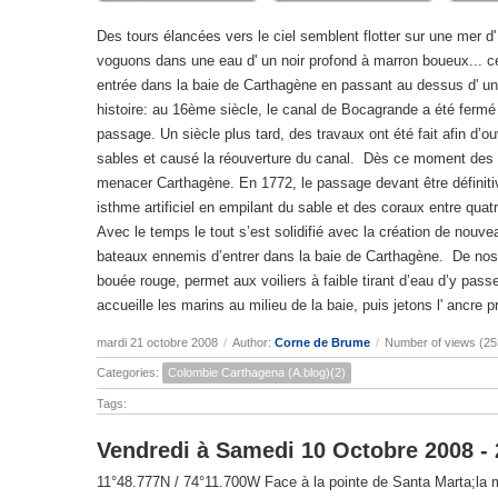
Des tours élancées vers le ciel semblent flotter sur une mer d
voguons dans une eau d' un noir profond à marron boueux... ce 
entrée dans la baie de Carthagène en passant au dessus d' un
histoire: au 16ème siècle, le canal de Bocagrande a été fermé
passage. Un siècle plus tard, des travaux ont été fait afin d’o
sables et causé la réouverture du canal. Dès ce moment des 
menacer Carthagène. En 1772, le passage devant être définitiv
isthme artificiel en empilant du sable et des coraux entre quat
Avec le temps le tout s’est solidifié avec la création de no
bateaux ennemis d’entrer dans la baie de Carthagène. De nos j
bouée rouge, permet aux voiliers à faible tirant d’eau d’y pas
accueille les marins au milieu de la baie, puis jetons l' ancre 
mardi 21 octobre 2008
/
Author:
Corne de Brume
/
Number of views (25
Categories:
Colombie Carthagena (A.blog)(2)
Tags:
Vendredi à Samedi 10 Octobre 2008 -
11°48.777N / 74°11.700W Face à la pointe de Santa Marta;la 