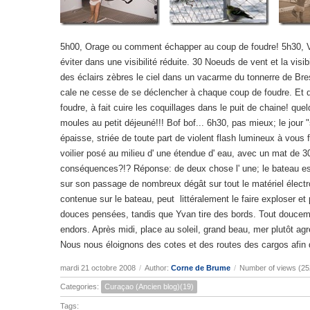
5h00, Orage ou comment échapper au coup de foudre! 5h30, Vi
éviter dans une visibilité réduite. 30 Noeuds de vent et la visib
des éclairs zèbres le ciel dans un vacarme du tonnerre de Bres
cale ne cesse de se déclencher à chaque coup de foudre. Et q
foudre, à fait cuire les coquillages dans le puit de chaine! q
moules au petit déjeuné!!! Bof bof... 6h30, pas mieux; le jour
épaisse, striée de toute part de violent flash lumineux à vous f
voilier posé au milieu d' une étendue d' eau, avec un mat de 30
conséquences?!? Réponse: de deux chose l' une; le bateau est 
sur son passage de nombreux dégât sur tout le matériel électroni
contenue sur le bateau, peut littéralement le faire exploser e
douces pensées, tandis que Yvan tire des bords. Tout douceme
endors. Après midi, place au soleil, grand beau, mer plutôt a
Nous nous éloignons des cotes et des routes des cargos afin d'
mardi 21 octobre 2008
/
Author:
Corne de Brume
/
Number of views (25
Categories:
Curaçao (Ancien blog)(19)
Tags: