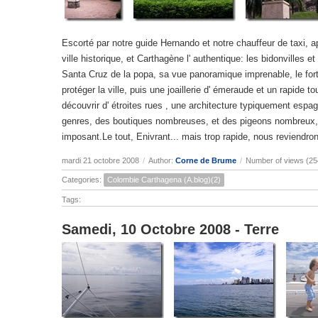
Escorté par notre guide Hernando et notre chauffeur de taxi, a
ville historique, et Carthagène l' authentique: les bidonvilles
Santa Cruz de la popa, sa vue panoramique imprenable, le fort
protéger la ville, puis une joaillerie d' émeraude et un rapide to
découvrir d' étroites rues , une architecture typiquement espa
genres, des boutiques nombreuses, et des pigeons nombreux, 
imposant.Le tout, Enivrant... mais trop rapide, nous reviendron
mardi 21 octobre 2008
/
Author:
Corne de Brume
/
Number of views (25
Categories:
Colombie Carthagena (A.blog)(2)
Tags:
Samedi, 10 Octobre 2008 - Terre