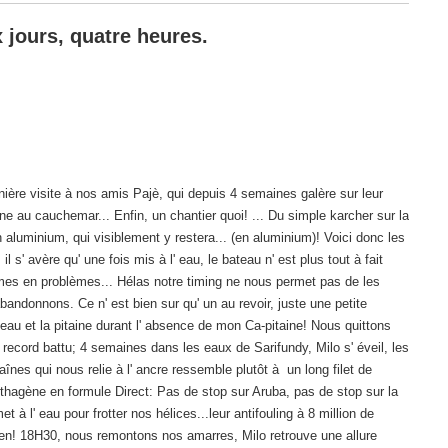
 jours, quatre heures.
nière visite à nos amis Pajè, qui depuis 4 semaines galère sur leur
rne au cauchemar... Enfin, un chantier quoi! ... Du simple karcher sur la
 aluminium, qui visiblement y restera... (en aluminium)! Voici donc les
 s' avère qu' une fois mis à l' eau, le bateau n' est plus tout à fait
oblèmes en problèmes... Hélas notre timing ne nous permet pas de les
bandonnons. Ce n' est bien sur qu' un au revoir, juste une petite
teau et la pitaine durant l' absence de mon Ca-pitaine! Nous quittons
cord battu; 4 semaines dans les eaux de Sarifundy, Milo s' éveil, les
înes qui nous relie à l' ancre ressemble plutôt à un long filet de
rthagène en formule Direct: Pas de stop sur Aruba, pas de stop sur la
à l' eau pour frotter nos hélices...leur antifouling à 8 million de
bien! 18H30, nous remontons nos amarres, Milo retrouve une allure