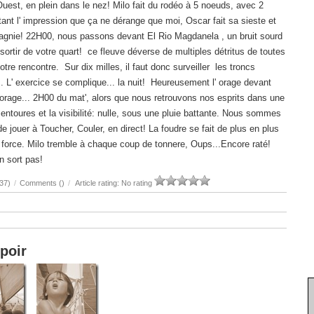
uest, en plein dans le nez! Milo fait du rodéo à 5 noeuds, avec 2
rtant l' impression que ça ne dérange que moi, Oscar fait sa sieste et
gnie! 22H00, nous passons devant El Rio Magdanela , un bruit sourd
 sortir de votre quart! ce fleuve déverse de multiples détritus de toutes
tre rencontre. Sur dix milles, il faut donc surveiller les troncs
s. L' exercice se complique... la nuit! Heureusement l' orage devant
n orage... 2H00 du mat', alors que nous retrouvons nos esprits dans une
ntoures et la visibilité: nulle, sous une pluie battante. Nous sommes
jouer à Toucher, Couler, en direct! La foudre se fait de plus en plus
force. Milo tremble à chaque coup de tonnere, Oups...Encore raté!
n sort pas!
37)
/
Comments (
)
/
Article rating: No rating
poir