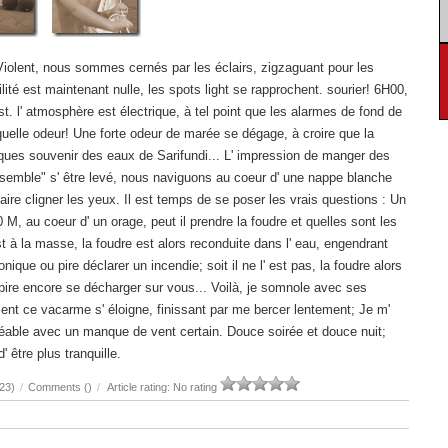
olent, nous sommes cernés par les éclairs, zigzaguant pour les
ilité est maintenant nulle, les spots light se rapprochent. sourier! 6H00,
t. l' atmosphère est électrique, à tel point que les alarmes de fond de
uelle odeur! Une forte odeur de marée se dégage, à croire que la
uelques souvenir des eaux de Sarifundi... L' impression de manger des
 "semble" s' être levé, nous naviguons au coeur d' une nappe blanche
aire cligner les yeux. Il est temps de se poser les vrais questions : Un
 M, au coeur d' un orage, peut il prendre la foudre et quelles sont les
à la masse, la foudre est alors reconduite dans l' eau, engendrant
que ou pire déclarer un incendie; soit il ne l' est pas, la foudre alors
t pire encore se décharger sur vous... Voilà, je somnole avec ses
nt ce vacarme s' éloigne, finissant par me bercer lentement; Je m'
gréable avec un manque de vent certain. Douce soirée et douce nuit;
 être plus tranquille.
23)
/
Comments (
)
/
Article rating: No rating