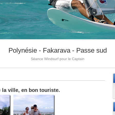
Polynésie - Fakarava - Passe sud
Séance Windsurf pour le Captain
la ville, en bon touriste.