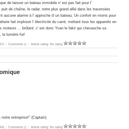
que de laisser un bateau immobile n' est pas fait pour l'
puit de chaîne, le radar, notre plus grand allié dans les traversées
ant aucune alarme à l' approche d' un bateau; Un confort en moins pour
rie fait imploser l' électricité du carré, mettant tous les appareils en
s moteurs ... brûlant; c' est donc Yvan le fakir qui chevauche sa
 la lumière fut!
57)
/
Comments (
)
/
Article rating: No rating
nomique
 notre entreprise!" (Captain)
44)
/
Comments (
)
/
Article rating: No rating