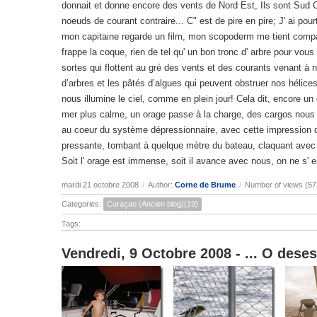
donnait et donne encore des vents de Nord Est, Ils sont Sud O
noeuds de courant contraire... C" est de pire en pire; J' ai pou
mon capitaine regarde un film, mon scopoderm me tient compa
frappe la coque, rien de tel qu' un bon tronc d' arbre pour vous
sortes qui flottent au gré des vents et des courants venant à no
d’arbres et les pâtés d’algues qui peuvent obstruer nos hélice
nous illumine le ciel, comme en plein jour! Cela dit, encore u
mer plus calme, un orage passe à la charge, des cargos nous e
au coeur du système dépressionnaire, avec cette impression de 
pressante, tombant à quelque mètre du bateau, claquant avec 
Soit l' orage est immense, soit il avance avec nous, on ne s' e
mardi 21 octobre 2008
/
Author:
Corne de Brume
/
Number of views (57
Categories:
Curaçao (Ancien blog)(19)
Tags:
Vendredi, 9 Octobre 2008 - ... O deses