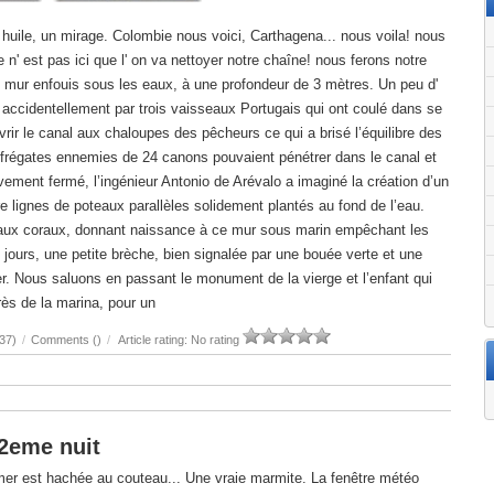
' huile, un mirage. Colombie nous voici, Carthagena... nous voila! nous
n' est pas ici que l' on va nettoyer notre chaîne! nous ferons notre
 mur enfouis sous les eaux, à une profondeur de 3 mètres. Un peu d'
 accidentellement par trois vaisseaux Portugais qui ont coulé dans se
uvrir le canal aux chaloupes des pêcheurs ce qui a brisé l’équilibre des
frégates ennemies de 24 canons pouvaient pénétrer dans le canal et
ement fermé, l’ingénieur Antonio de Arévalo a imaginé la création d’un
re lignes de poteaux parallèles solidement plantés au fond de l’eau.
uveaux coraux, donnant naissance à ce mur sous marin empêchant les
ours, une petite brèche, bien signalée par une bouée verte et une
ser. Nous saluons en passant le monument de la vierge et l’enfant qui
près de la marina, pour un
37)
/
Comments (
)
/
Article rating: No rating
 2eme nuit
mer est hachée au couteau... Une vraie marmite. La fenêtre météo