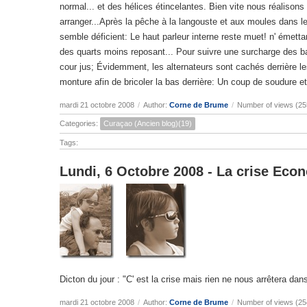
normal... et des hélices étincelantes. Bien vite nous réalisons 
arranger...Après la pêche à la langouste et aux moules dans le 
semble déficient: Le haut parleur interne reste muet! n' émett
des quarts moins reposant... Pour suivre une surcharge des batte
cour jus; Évidemment, les alternateurs sont cachés derrière le
monture afin de bricoler la bas derrière: Un coup de soudure et,
mardi 21 octobre 2008
/
Author:
Corne de Brume
/
Number of views (25
Categories:
Curaçao (Ancien blog)(19)
Tags:
Lundi, 6 Octobre 2008 - La crise Eco
Dicton du jour : "C' est la crise mais rien ne nous arrêtera dans
mardi 21 octobre 2008
/
Author:
Corne de Brume
/
Number of views (25