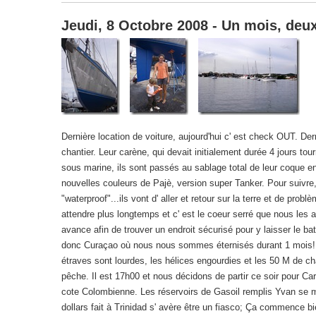
Jeudi, 8 Octobre 2008 - Un mois, deux
Dernière location de voiture, aujourd'hui c' est check OUT. Der
chantier. Leur carène, qui devait initialement durée 4 jours tou
sous marine, ils sont passés au sablage total de leur coque en
nouvelles couleurs de Pajè, version super Tanker. Pour suivre, il
"waterproof"...ils vont d' aller et retour sur la terre et de pr
attendre plus longtemps et c' est le coeur serré que nous les a
avance afin de trouver un endroit sécurisé pour y laisser le ba
donc Curaçao où nous nous sommes éternisés durant 1 mois! re
étraves sont lourdes, les hélices engourdies et les 50 M de cha
pêche. Il est 17h00 et nous décidons de partir ce soir pour Ca
cote Colombienne. Les réservoirs de Gasoil remplis Yvan se met 
dollars fait à Trinidad s' avère être un fiasco; Ça commence 