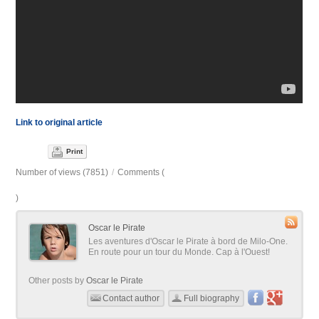
Link to original article
Print
Number of views (7851)
/
Comments (
)
Oscar le Pirate
Les aventures d'Oscar le Pirate à bord de Milo-One.
En route pour un tour du Monde. Cap à l'Ouest!
Other posts by
Oscar le Pirate
Contact author
Full biography