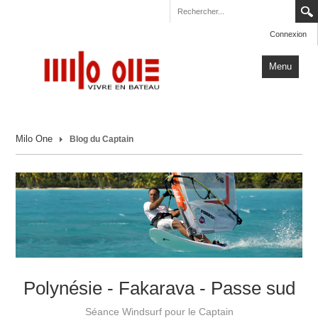
Connexion
Menu
Accueil
Milo One
Blog du Captain
Carnets de Voyage
Milo One
Actualités
Plus
Polynésie - Fakarava - Passe sud
Séance Windsurf pour le Captain