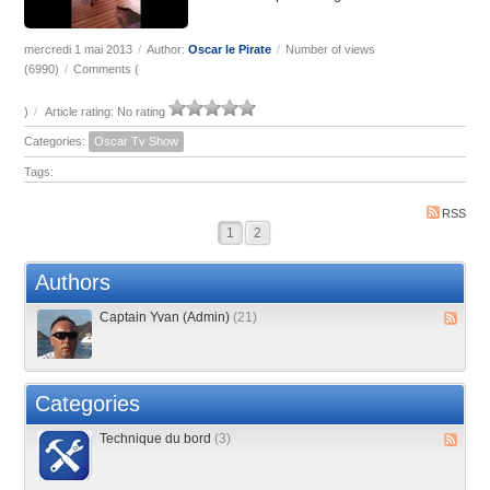
mercredi 1 mai 2013
/
Author:
Oscar le Pirate
/
Number of views
(6990)
/
Comments (
)
/
Article rating: No rating
Categories:
Oscar Tv Show
Tags:
RSS
1
2
Authors
Captain Yvan (Admin)
(21)
Categories
Technique du bord
(3)