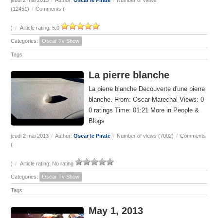
jeudi 2 mai 2013
/
Author:
Oscar le Pirate
/
Number of views
(12451)
/
Comments (
)
/
Article rating: 5.0
Categories:
Oscar Tv Show
Tags:
La pierre blanche
La pierre blanche Decouverte d'une pierre
blanche. From: Oscar Marechal Views: 0
0 ratings Time: 01:21 More in People &
Blogs
jeudi 2 mai 2013
/
Author:
Oscar le Pirate
/
Number of views (7002)
/
Comments
(
)
/
Article rating: No rating
Categories:
Oscar Tv Show
Tags:
May 1, 2013