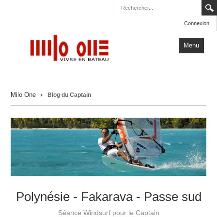
Connexion
Menu
Accueil
Milo One
Blog du Captain
Carnets de Voyage
Milo One
Actualités
Plus
Polynésie - Fakarava - Passe sud
Séance Windsurf pour le Captain