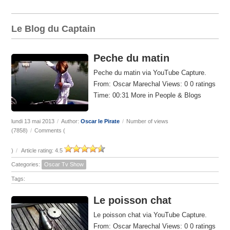
Le Blog du Captain
Peche du matin
Peche du matin via YouTube Capture.
From: Oscar Marechal Views: 0 0 ratings
Time: 00:31 More in People & Blogs
lundi 13 mai 2013
/
Author:
Oscar le Pirate
/
Number of views
(7858)
/
Comments (
)
/
Article rating: 4.5
Categories:
Oscar Tv Show
Tags:
Le poisson chat
Le poisson chat via YouTube Capture.
From: Oscar Marechal Views: 0 0 ratings