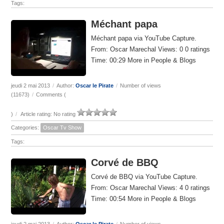
Tags:
Méchant papa
Méchant papa via YouTube Capture.
From: Oscar Marechal Views: 0 0 ratings
Time: 00:29 More in People & Blogs
jeudi 2 mai 2013
/
Author:
Oscar le Pirate
/
Number of views
(11673)
/
Comments (
)
/
Article rating: No rating
Categories:
Oscar Tv Show
Tags:
Corvé de BBQ
Corvé de BBQ via YouTube Capture.
From: Oscar Marechal Views: 4 0 ratings
Time: 00:54 More in People & Blogs