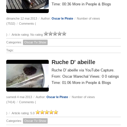
Time: 00:36 More in People & Blogs
dimanche 12 mai 2013
/
Author:
Oscar le Pirate
/
Number of views
(7532)
/
Comments (
)
/
Article rating: No rating
Categories:
Oscar Tv Show
Tags:
Ruche D' abeille
Ruche D' abeille via YouTube Capture.
From: Oscar Marechal Views: 0 0 ratings
Time: 01:06 More in People & Blogs
samedi 4 mai 2013
/
Author:
Oscar le Pirate
/
Number of views
(7414)
/
Comments (
)
/
Article rating: 5.0
Categories:
Oscar Tv Show