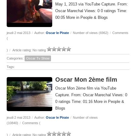
May 1, 2013 via YouTube Capture. From:
Oscar Marechal Views: 0 0 ratings Time:
00:05 More in People & Blogs
jeudi 2 mai 2013
/
Author:
Oscar le Pirate
/
Number of views (6962)
/
Comments
(
)
/
Article rating: No rating
Categories:
Oscar Tv Show
Tags:
Oscar Mon 2ème film
Oscar Mon 2ème film via YouTube
Capture. From: Oscar Marechal Views: 0
0 ratings Time: 01:16 More in People &
Blogs
jeudi 2 mai 2013
/
Author:
Oscar le Pirate
/
Number of views
(10840)
/
Comments (
)
/
Article rating: No rating