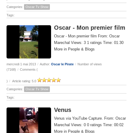
Categories:
Oscar Tv Show
Tags:
Oscar - Mon premier film
Oscar - Mon premier film From: Oscar
Marechal Views: 3 1 ratings Time: 01:30
More in People & Blogs
mercredi 1 mai 2013
/
Author:
Oscar le Pirate
/
Number of views
(7168)
/
Comments (
)
/
Article rating: 5.0
Categories:
Oscar Tv Show
Tags:
Venus
Venus via YouTube Capture. From: Oscar
Marechal Views: 0 0 ratings Time: 00:02
More in People & Blogs