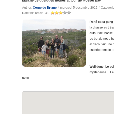
Marche de quelques heures autour de Mossel Bay
Author:
Corne de Brume
/
mercredi 5 décembre 2012
/
Categori
Rate this article:
3.0
René et sa gang 
la chasse au trés
autour de Mossel 
Le but de notre b
et découvrir une
cachée remplie de
Well done! Le po
mystérieuse… Les 
avec.