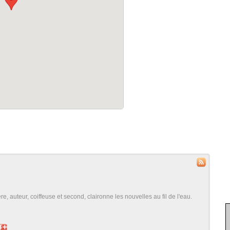
, auteur, coiffeuse et second, claironne les nouvelles au fil de l'eau.