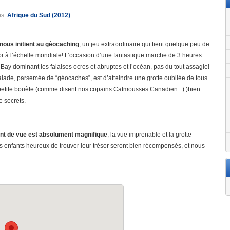
es:
Afrique du Sud (2012)
nous initient au géocaching
, un jeu extraordinaire qui tient quelque peu de
or à l’échelle mondiale! L’occasion d’une fantastique marche de 3 heures
Bay dominant les falaises ocres et abruptes et l’océan, pas du tout assagie!
alade, parsemée de “géocaches”, est d’atteindre une grotte oubliée de tous
 petite bouète (comme disent nos copains Catmousses Canadien : ) )bien
 secrets.
int de vue est absolument magnifique
, la vue imprenable et la grotte
enfants heureux de trouver leur trésor seront bien récompensés, et nous