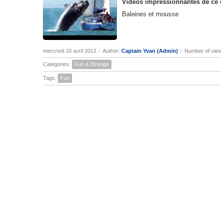
Vidéos impressionnantes de ce qu
Baleines et mousse
mercredi 10 avril 2013
/
Author:
Captain Yvan (Admin)
/
Number of vie
Categories:
Fun & Etrange
Tags:
Fun