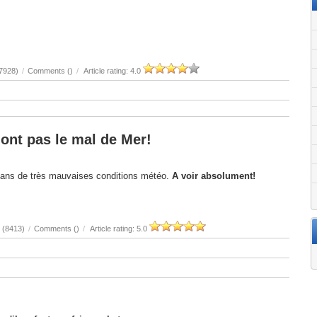
7928)
/
Comments (
)
/
Article rating: 4.0
'ont pas le mal de Mer!
dans de très mauvaises conditions météo.
A voir absolument!
 (8413)
/
Comments (
)
/
Article rating: 5.0