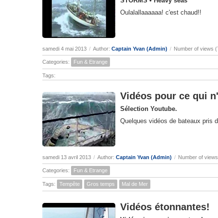
STORMS • Heavy seas
Oulalallaaaaaa! c'est chaud!!
samedi 4 mai 2013
/
Author:
Captain Yvan (Admin)
/
Number of views (
Categories:
Fun & Etrange
Tags:
Vidéos pour ce qui n
Sélection Youtube.
Quelques vidéos de bateaux pris 
samedi 13 avril 2013
/
Author:
Captain Yvan (Admin)
/
Number of views
Categories:
Fun & Etrange
Tags:
Tempête
Gros temps
Mal de Mer
Vidéos étonnantes!