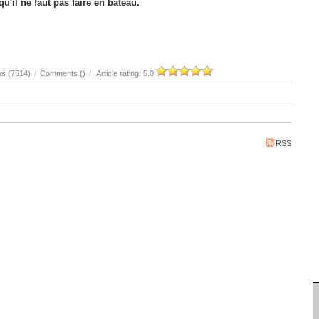
'il ne faut pas faire en bateau.
ws (7514)
/
Comments (
)
/
Article rating: 5.0
RSS