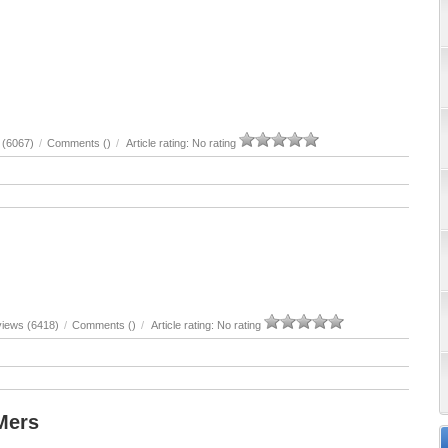
 (6067)
/
Comments (
)
/
Article rating: No rating
views (6418)
/
Comments (
)
/
Article rating: No rating
Mers