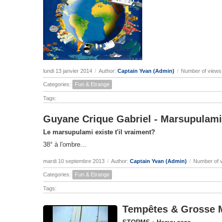
lundi 13 janvier 2014
/
Author:
Captain Yvan (Admin)
/
Number of views
Categories:
Fun & Etrange
Tags:
Guyane Crique Gabriel - Marsupulami
Le marsupulami existe t'il vraiment?
38° à l'ombre...
mardi 10 septembre 2013
/
Author:
Captain Yvan (Admin)
/
Number of 
Categories:
Fun & Etrange
Tags:
Tempêtes & Grosse 