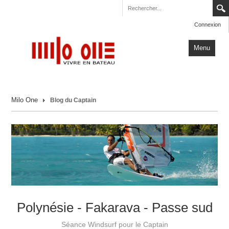
Connexion
Menu
Accueil
Milo One
Blog du Captain
Carnets de Voyage
Milo One
Actualités
Plus
Polynésie - Fakarava - Passe sud
Séance Windsurf pour le Captain