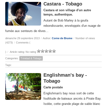
Castara - Tobago
Castara et son village d'un autre
temps, authentique.
Autant de Bob Marley à la goufa
rebondissante, enveloppés d'un nuage de
fumée aux senteurs de rêves...
dimanche 29 septembre 2013
/
Author:
Corne de Brume
/
Number of views
(4273)
/
Comments (
)
/
Article rating: No rating
Categories:
Trinidad & Tobago
Tags:
Englishman's bay -
Tobago
Carte postale
Englishman's bay nous sort de cette
foultitude de bateaux ancrés à Pirate Bay.
Isolée, cette grande plage de sable blanc