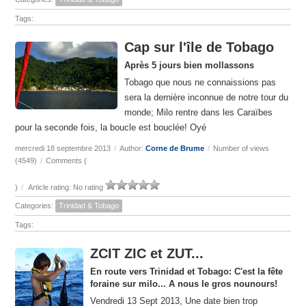
Tags:
Cap sur l'île de Tobago
Après 5 jours bien mollassons
Tobago que nous ne connaissions pas
sera la dernière inconnue de notre tour du
monde; Milo rentre dans les Caraïbes
pour la seconde fois, la boucle est bouclée! Oyé
mercredi 18 septembre 2013
/
Author:
Corne de Brume
/
Number of views
(4549)
/
Comments (
)
/
Article rating: No rating
Categories:
Trinidad & Tobago
Tags:
ZCIT ZIC et ZUT...
En route vers Trinidad et Tobago: C'est la fête
foraine sur milo... A nous le gros nounours!
Vendredi 13 Sept 2013, Une date bien trop