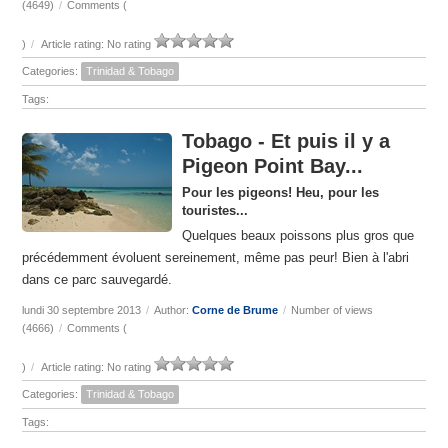
(4649)
/
Comments (
)
/
Article rating: No rating
Categories:
Trinidad & Tobago
Tags:
Tobago - Et puis il y a
Pigeon Point Bay...
Pour les pigeons! Heu, pour les
touristes...
Quelques beaux poissons plus gros que
précédemment évoluent sereinement, même pas peur! Bien à l'abri
dans ce parc sauvegardé.
lundi 30 septembre 2013
/
Author:
Corne de Brume
/
Number of views
(4666)
/
Comments (
)
/
Article rating: No rating
Categories:
Trinidad & Tobago
Tags: