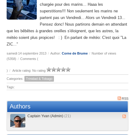
chargée pour des marins... Haaa les
superstitions!!! Non seulement les marins ne
partent pas un Vendredi... Alors un Vendredi 13...
Pensez donc! Nous partirons demain en attendant
que les bêbêtes à grandes oreilles s'éloignent, que les astres, la
météo soient plus propices! : ) En parlant de météo: C'est quoi "La
ZIC..."
samedi 14 septembre 2013
/
Author:
Corne de Brume
/
Number of views
(5358)
/
Comments (
)
/
Article rating: No rating
Categories:
Trinidad & Tobago
Tags:
RSS
Authors
Captain Yvan (Admin)
(21)