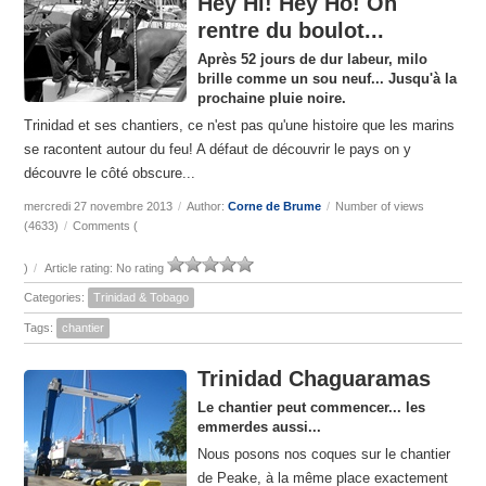
Hey Hi! Hey Ho! On
rentre du boulot...
Après 52 jours de dur labeur, milo
brille comme un sou neuf... Jusqu'à la
prochaine pluie noire.
Trinidad et ses chantiers, ce n'est pas qu'une histoire que les marins
se racontent autour du feu! A défaut de découvrir le pays on y
découvre le côté obscure...
mercredi 27 novembre 2013
/
Author:
Corne de Brume
/
Number of views
(4633)
/
Comments (
)
/
Article rating: No rating
Categories:
Trinidad & Tobago
Tags:
chantier
Trinidad Chaguaramas
Le chantier peut commencer... les
emmerdes aussi...
Nous posons nos coques sur le chantier
de Peake, à la même place exactement