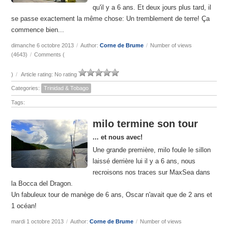
qu'il y a 6 ans. Et deux jours plus tard, il
se passe exactement la même chose: Un tremblement de terre! Ça
commence bien...
dimanche 6 octobre 2013
/
Author:
Corne de Brume
/
Number of views
(4643)
/
Comments (
)
/
Article rating: No rating
Categories:
Trinidad & Tobago
Tags:
milo termine son tour
... et nous avec!
Une grande première, milo foule le sillon
laissé derrière lui il y a 6 ans, nous
recroisons nos traces sur MaxSea dans
la Bocca del Dragon.
Un fabuleux tour de manège de 6 ans, Oscar n'avait que de 2 ans et
1 océan!
mardi 1 octobre 2013
/
Author:
Corne de Brume
/
Number of views