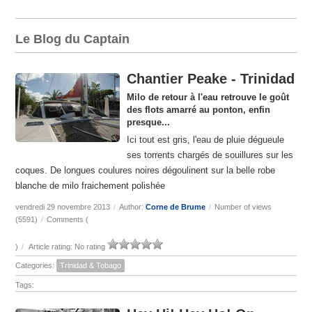
Le Blog du Captain
Chantier Peake - Trinidad
Milo de retour à l'eau retrouve le goût
des flots amarré au ponton, enfin
presque...
Ici tout est gris, l'eau de pluie dégueule
ses torrents chargés de souillures sur les
coques. De longues coulures noires dégoulinent sur la belle robe
blanche de milo fraichement polishée
vendredi 29 novembre 2013
/
Author:
Corne de Brume
/
Number of views
(5591)
/
Comments (
)
/
Article rating: No rating
Categories:
Trinidad & Tobago
Tags: