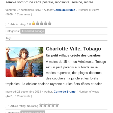
semble sortir d'une carte postale, reposante, sereine, retirée.
vendredi 27 septembre 2013
/
Author:
Corne de Brume
/
Number of views
(4638)
/
Comments (
)
/
Article rating: 1.0
Categories:
Trinidad & Tobago
Tags:
Charlotte Ville, Tobago
Un petit village créole des caraïbes
A moins de 15 km du Vénézuela, Tobago
est un petit paradis aux fonds sous-
marins superbes, des plages désertes,
des cocotiers, la jungle et les forêts
tropicales. La chaleur épaisse rayonne sur les flots tièdes et salés.
mercredi 25 septembre 2013
/
Author:
Corne de Brume
/
Number of views
(4401)
/
Comments (
)
/
Article rating: No rating
Categories:
Trinidad & Tobago