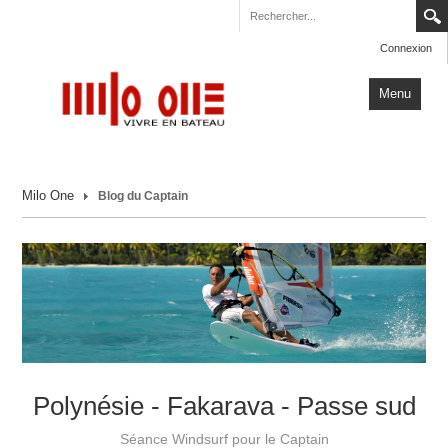
Connexion
Menu
Accueil
Milo One
Blog du Captain
Carnets de Voyage
Milo One
Actualités
Plus
Polynésie - Fakarava - Passe sud
Séance Windsurf pour le Captain