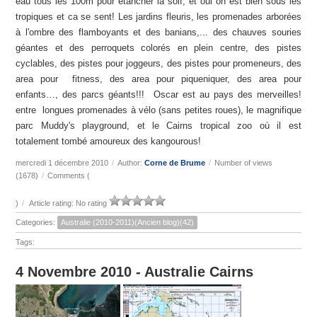
eau tous les 100m pour étancher la soif, et oui on est bien sous les
tropiques et ca se sent! Les jardins fleuris, les promenades arborées
à l'ombre des flamboyants et des banians,... des chauves souries
géantes et des perroquets colorés en plein centre, des pistes
cyclables, des pistes pour joggeurs, des pistes pour promeneurs, des
area pour fitness, des area pour piqueniquer, des area pour
enfants…, des parcs géants!!! Oscar est au pays des merveilles!
entre longues promenades à vélo (sans petites roues), le magnifique
parc Muddy's playground, et le Cairns tropical zoo où il est
totalement tombé amoureux des kangourous!
mercredi 1 décembre 2010
/
Author:
Corne de Brume
/
Number of views
(1678)
/
Comments (
)
/
Article rating: No rating
Categories:
Australie (2010-2011)(Ancien blog)(42)
Tags:
4 Novembre 2010 - Australie Cairns