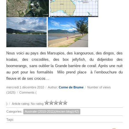
Nous voici au pays des Marsupios, des kangourous, des dingos, des
koalas, des crocodiles, des box jellyfish, du didjeridoo des
boomerangs, sans oublier la Grande barrière de corail. Après une nuit
au port pour les formalités Milo prend place à l’embouchure du
fleuve et de ses crocos…
mercredi 1 décembre 2010
/
Author:
Corne de Brume
/
Number of views
(1625)
/
Comments (
)
/
Article rating: No rating
Categories:
Australie (2010-2011)(Ancien blog)(42)
Tags: