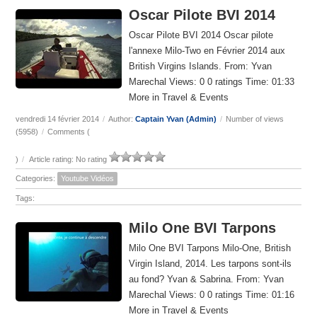
Oscar Pilote BVI 2014
Oscar Pilote BVI 2014 Oscar pilote
l'annexe Milo-Two en Février 2014 aux
British Virgins Islands. From: Yvan
Marechal Views: 0 0 ratings Time: 01:33
More in Travel & Events
vendredi 14 février 2014
/
Author:
Captain Yvan (Admin)
/
Number of views
(5958)
/
Comments (
)
/
Article rating: No rating
Categories:
Youtube Vidéos
Tags:
Milo One BVI Tarpons
Milo One BVI Tarpons Milo-One, British
Virgin Island, 2014. Les tarpons sont-ils
au fond? Yvan & Sabrina. From: Yvan
Marechal Views: 0 0 ratings Time: 01:16
More in Travel & Events