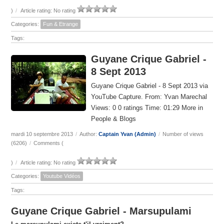
)
/
Article rating: No rating
Categories:
Fun & Etrange
Tags:
Guyane Crique Gabriel -
8 Sept 2013
Guyane Crique Gabriel - 8 Sept 2013 via
YouTube Capture. From: Yvan Marechal
Views: 0 0 ratings Time: 01:29 More in
People & Blogs
mardi 10 septembre 2013
/
Author:
Captain Yvan (Admin)
/
Number of views
(6206)
/
Comments (
)
/
Article rating: No rating
Categories:
Youtube Vidéos
Tags:
Guyane Crique Gabriel - Marsupulami