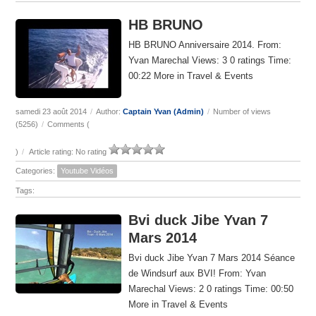
HB BRUNO
HB BRUNO Anniversaire 2014. From:
Yvan Marechal Views: 3 0 ratings Time:
00:22 More in Travel & Events
samedi 23 août 2014
/
Author:
Captain Yvan (Admin)
/
Number of views
(5256)
/
Comments (
)
/
Article rating: No rating
Categories:
Youtube Vidéos
Tags:
Bvi duck Jibe Yvan 7
Mars 2014
Bvi duck Jibe Yvan 7 Mars 2014 Séance
de Windsurf aux BVI! From: Yvan
Marechal Views: 2 0 ratings Time: 00:50
More in Travel & Events