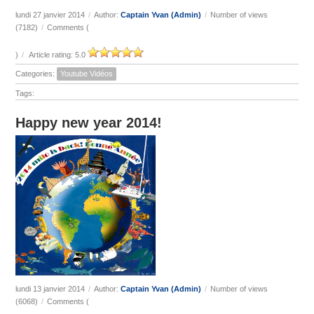
lundi 27 janvier 2014
/
Author:
Captain Yvan (Admin)
/
Number of views
(7182)
/
Comments (
)
/
Article rating: 5.0
Categories:
Youtube Vidéos
Tags:
Happy new year 2014!
lundi 13 janvier 2014
/
Author:
Captain Yvan (Admin)
/
Number of views
(6068)
/
Comments (