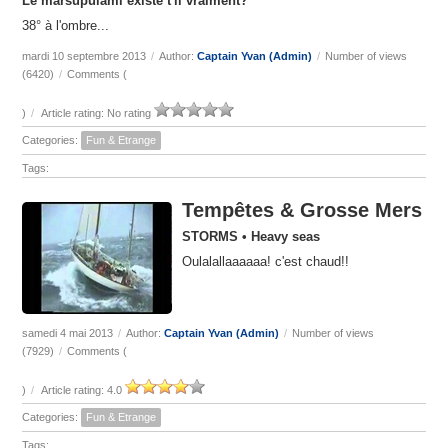
Le marsupulami existe t'il vraiment?
38° à l'ombre...
mardi 10 septembre 2013
/
Author:
Captain Yvan (Admin)
/
Number of views
(6420)
/
Comments (
)
/
Article rating: No rating
Categories:
Fun & Etrange
Tags:
Tempêtes & Grosse Mers
STORMS • Heavy seas
Oulalallaaaaaa! c'est chaud!!
samedi 4 mai 2013
/
Author:
Captain Yvan (Admin)
/
Number of views
(7929)
/
Comments (
)
/
Article rating: 4.0
Categories:
Fun & Etrange
Tags: