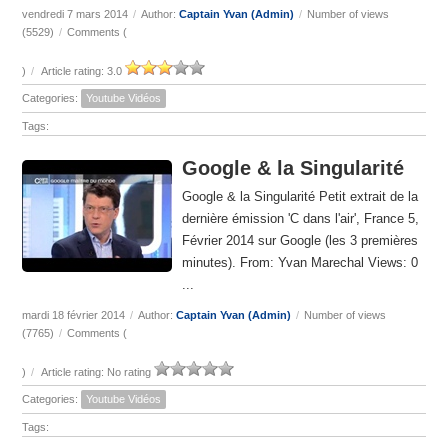
vendredi 7 mars 2014
/
Author:
Captain Yvan (Admin)
/
Number of views
(5529)
/
Comments (
)
/
Article rating: 3.0
Categories:
Youtube Vidéos
Tags:
Google & la Singularité
Google & la Singularité Petit extrait de la
dernière émission 'C dans l'air', France 5,
Février 2014 sur Google (les 3 premières
minutes). From: Yvan Marechal Views: 0
...
mardi 18 février 2014
/
Author:
Captain Yvan (Admin)
/
Number of views
(7765)
/
Comments (
)
/
Article rating: No rating
Categories:
Youtube Vidéos
Tags: