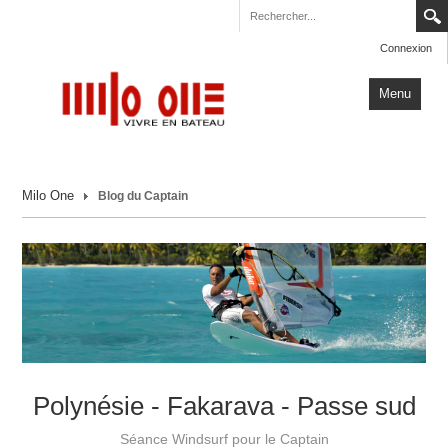
Connexion
Menu
Accueil
Milo One
Blog du Captain
Carnets de Voyage
Milo One
Actualités
Plus
Polynésie - Fakarava - Passe sud
Séance Windsurf pour le Captain