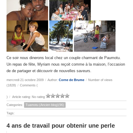
Ce soir nous dinerons local chez un couple charmant de Paumotu.
Un repas de fête, Myriam nous reçoit comme à la maison, l’occasion
de de partager et découvrir de nouvelles saveurs.
mercredi 21 octobre 2009
/
Author:
Corne de Brume
/
Number of views
(1828)
/
Comments (
)
/
Article rating: No rating
Categories:
Tuamotu (Ancien blog)(96)
Tags:
4 ans de travail pour obtenir une perle