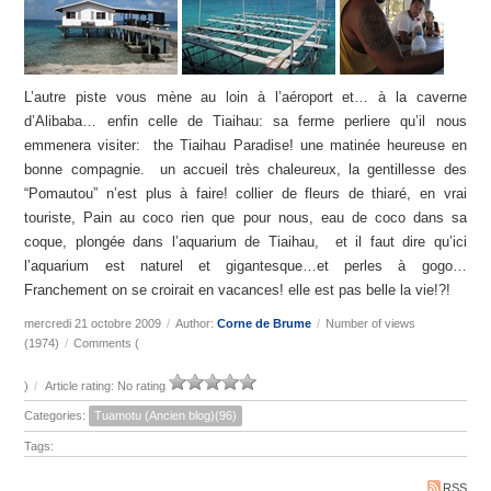
L’autre piste vous mène au loin à l’aéroport et… à la caverne
d’Alibaba… enfin celle de Tiaihau: sa ferme perliere qu’il nous
emmenera visiter: the Tiaihau Paradise! une matinée heureuse en
bonne compagnie. un accueil très chaleureux, la gentillesse des
“Pomautou” n’est plus à faire! collier de fleurs de thiaré, en vrai
touriste, Pain au coco rien que pour nous, eau de coco dans sa
coque, plongée dans l’aquarium de Tiaihau, et il faut dire qu’ici
l’aquarium est naturel et gigantesque…et perles à gogo…
Franchement on se croirait en vacances! elle est pas belle la vie!?!
mercredi 21 octobre 2009
/
Author:
Corne de Brume
/
Number of views
(1974)
/
Comments (
)
/
Article rating: No rating
Categories:
Tuamotu (Ancien blog)(96)
Tags:
RSS