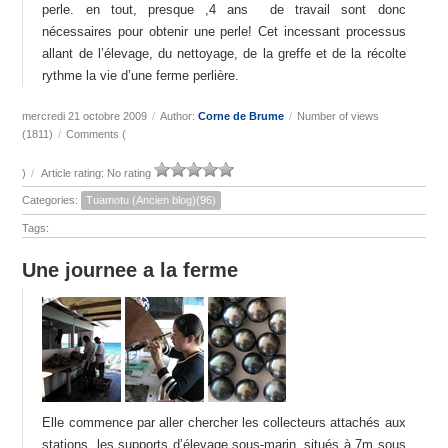
perle. en tout, presque ,4 ans de travail sont donc
nécessaires pour obtenir une perle! Cet incessant processus
allant de l’élevage, du nettoyage, de la greffe et de la récolte
rythme la vie d’une ferme perlière.
mercredi 21 octobre 2009
/
Author:
Corne de Brume
/
Number of views
(1811)
/
Comments (
)
/
Article rating: No rating
Categories:
Tuamotu (Ancien blog)(96)
Tags:
Une journee a la ferme
Elle commence par aller chercher les collecteurs attachés aux
stations, les supports d’élevage sous-marin, situés à 7m sous