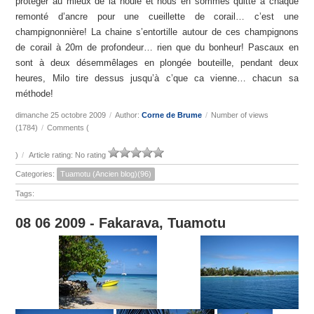
protéger au mieux de la houle et nous en sommes quitte à chaque
remonté d’ancre pour une cueillette de corail… c’est une
champignonnière! La chaine s’entortille autour de ces champignons
de corail à 20m de profondeur… rien que du bonheur! Pascaux en
sont à deux désemmêlages en plongée bouteille, pendant deux
heures, Milo tire dessus jusqu’à c’que ca vienne… chacun sa
méthode!
dimanche 25 octobre 2009
/
Author:
Corne de Brume
/
Number of views
(1784)
/
Comments (
)
/
Article rating: No rating
Categories:
Tuamotu (Ancien blog)(96)
Tags:
08 06 2009 - Fakarava, Tuamotu