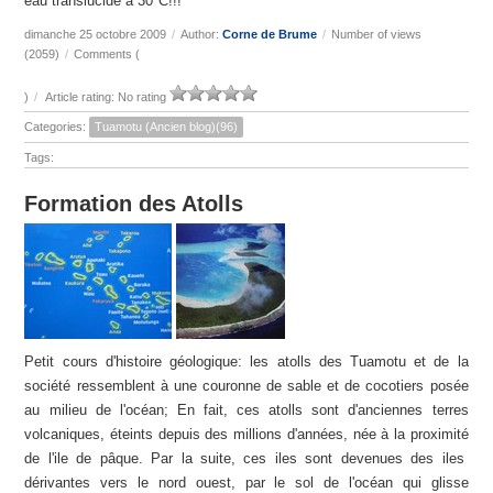
eau translucide à 30°C!!!
dimanche 25 octobre 2009
/
Author:
Corne de Brume
/
Number of views
(2059)
/
Comments (
)
/
Article rating: No rating
Categories:
Tuamotu (Ancien blog)(96)
Tags:
Formation des Atolls
Petit cours d'histoire géologique: les atolls des Tuamotu et de la
société ressemblent à une couronne de sable et de cocotiers posée
au milieu de l'océan; En fait, ces atolls sont d'anciennes terres
volcaniques, éteints depuis des millions d'années, née à la proximité
de l'ile de pâque. Par la suite, ces iles sont devenues des iles
dérivantes vers le nord ouest, par le sol de l'océan qui glisse