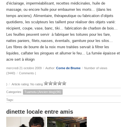
d’éclairage, imperméabilisant, recettes médicinales, huile de
massage, ou encore huile pour embaumer les morts… (dans les
temps anciens). Alimentaire, thérapeutique ou fabrication d’objets
quotidiens, les sculpteurs les taillent pour réaliser des objets varié:
récipient, coupe, vase, banc, tiki… fabrication de charbon de bois…
Les feuilles peuvent servir à fabriquer les toitures pour les fare,
nattes paniers, filets,nasses, éventails, garniture pour les silos…
Les fibres de bourre de la noix mure traitées servait à filtrer les
liquides, calfater les pirogues et allumer le feu… La fumée épaisse et
acre sert à éloign
mercredi 21 octobre 2009
/
Author:
Corne de Brume
/
Number of views
(3440)
/
Comments (
)
/
Article rating: No rating
Categories:
Tuamotu (Ancien blog)(96)
Tags:
dinette locale entre amis