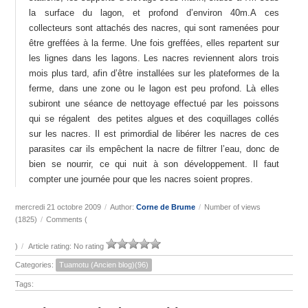
la surface du lagon, et profond d’environ 40m.A ces
collecteurs sont attachés des nacres, qui sont ramenées pour
être greffées à la ferme. Une fois greffées, elles repartent sur
les lignes dans les lagons. Les nacres reviennent alors trois
mois plus tard, afin d’être installées sur les plateformes de la
ferme, dans une zone ou le lagon est peu profond. Là elles
subiront une séance de nettoyage effectué par les poissons
qui se régalent des petites algues et des coquillages collés
sur les nacres. Il est primordial de libérer les nacres de ces
parasites car ils empêchent la nacre de filtrer l’eau, donc de
bien se nourrir, ce qui nuit à son développement. Il faut
compter une journée pour que les nacres soient propres.
mercredi 21 octobre 2009
/
Author:
Corne de Brume
/
Number of views
(1825)
/
Comments (
)
/
Article rating: No rating
Categories:
Tuamotu (Ancien blog)(96)
Tags: