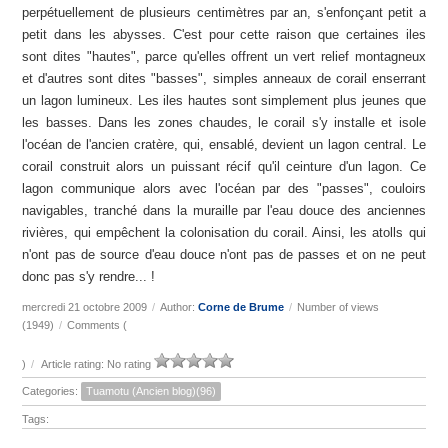
perpétuellement de plusieurs centimètres par an, s'enfonçant petit a
petit dans les abysses. C'est pour cette raison que certaines iles
sont dites "hautes", parce qu'elles offrent un vert relief montagneux
et d'autres sont dites "basses", simples anneaux de corail enserrant
un lagon lumineux. Les iles hautes sont simplement plus jeunes que
les basses. Dans les zones chaudes, le corail s'y installe et isole
l'océan de l'ancien cratère, qui, ensablé, devient un lagon central. Le
corail construit alors un puissant récif qu'il ceinture d'un lagon. Ce
lagon communique alors avec l'océan par des "passes", couloirs
navigables, tranché dans la muraille par l'eau douce des anciennes
rivières, qui empêchent la colonisation du corail. Ainsi, les atolls qui
n'ont pas de source d'eau douce n'ont pas de passes et on ne peut
donc pas s'y rendre... !
mercredi 21 octobre 2009
/
Author:
Corne de Brume
/
Number of views
(1949)
/
Comments (
)
/
Article rating: No rating
Categories:
Tuamotu (Ancien blog)(96)
Tags: