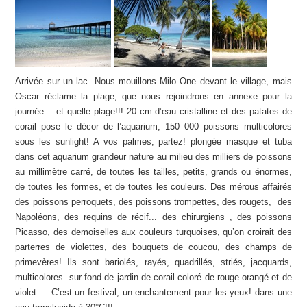
Arrivée sur un lac. Nous mouillons Milo One devant le village, mais
Oscar réclame la plage, que nous rejoindrons en annexe pour la
journée… et quelle plage!!! 20 cm d’eau cristalline et des patates de
corail pose le décor de l’aquarium; 150 000 poissons multicolores
sous les sunlight! A vos palmes, partez! plongée masque et tuba
dans cet aquarium grandeur nature au milieu des milliers de poissons
au millimètre carré, de toutes les tailles, petits, grands ou énormes,
de toutes les formes, et de toutes les couleurs. Des mérous affairés
des poissons perroquets, des poissons trompettes, des rougets, des
Napoléons, des requins de récif... des chirurgiens , des poissons
Picasso, des demoiselles aux couleurs turquoises, qu’on croirait des
parterres de violettes, des bouquets de coucou, des champs de
primevères! Ils sont bariolés, rayés, quadrillés, striés, jacquards,
multicolores sur fond de jardin de corail coloré de rouge orangé et de
violet... C’est un festival, un enchantement pour les yeux! dans une