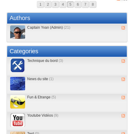
1
2
3
4
5
6
7
8
Authors
Captain Yvan (Admin)
(21)
Categories
Technique du bord
(3)
News du site
(1)
Fun & Etrange
(5)
Youtube Vidéos
(9)
Test
(0)