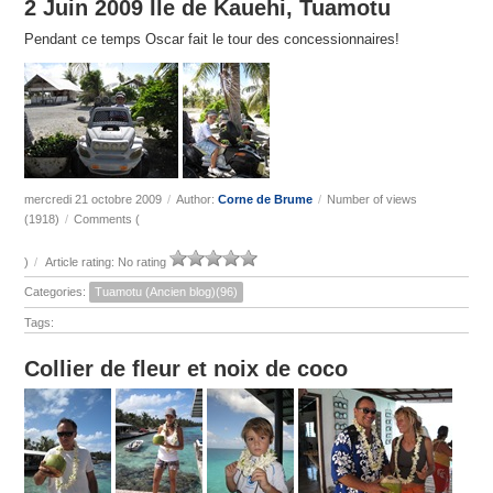
2 Juin 2009 Ile de Kauehi, Tuamotu
Pendant ce temps Oscar fait le tour des concessionnaires!
mercredi 21 octobre 2009
/
Author:
Corne de Brume
/
Number of views
(1918)
/
Comments (
)
/
Article rating: No rating
Categories:
Tuamotu (Ancien blog)(96)
Tags:
Collier de fleur et noix de coco