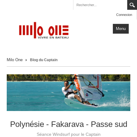
Connexion
Menu
Accueil
Milo One
Blog du Captain
Carnets de Voyage
Milo One
Actualités
Plus
Polynésie - Fakarava - Passe sud
Séance Windsurf pour le Captain