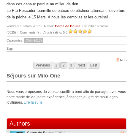
dans ces canaux perdus au milieu de rien.
Le Pto Pescador fourmille de bateau de pêcheur attendant l'ouverture
de la pêche le 15 Mars. A nous les centollas et les oursins!
vendredi 10 mars 2017
/
Author:
Corne de Brume
/
Number of views
(3825)
/
Comments (
)
/
Article rating: 5.0
Categories:
Chili (2017)
Tags:
RSS
Previous
1
2
3
Next
Last
Séjours sur Milo-One
Nous vous proposons de vous accueillir à bord afin de partager avec vous
notre mode de vie, notre expérience, échanger, au gré de mouillages
idylliques.
Lire la suite
Authors