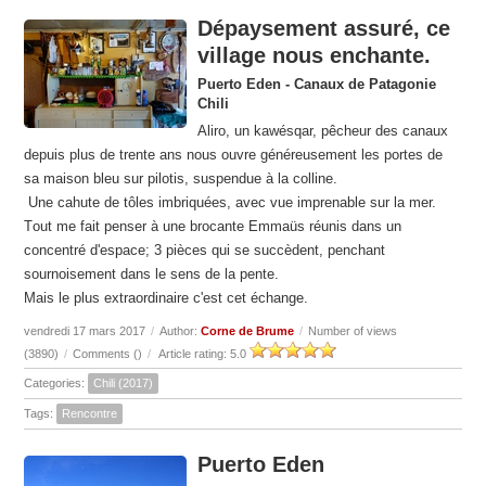
Dépaysement assuré, ce
village nous enchante.
Puerto Eden - Canaux de Patagonie
Chili
Aliro, un kawésqar, pêcheur des canaux
depuis plus de trente ans nous ouvre généreusement les portes de
sa maison bleu sur pilotis, suspendue à la colline.
Une cahute de tôles imbriquées, avec vue imprenable sur la mer.
T
out me fait penser à une brocante Emmaüs réunis dans un
concentré d'espace; 3 pièces qui se succèdent, penchant
sournoisement dans le sens de la pente.
Mais le plus extraordinaire c'est cet échange.
vendredi 17 mars 2017
/
Author:
Corne de Brume
/
Number of views
(3890)
/
Comments (
)
/
Article rating: 5.0
Categories:
Chili (2017)
Tags:
Rencontre
Puerto Eden