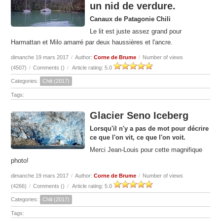
un nid de verdure.
Canaux de Patagonie Chili
Le lit est juste assez grand pour
Harmattan et Milo amarré par deux haussières et l'ancre.
dimanche 19 mars 2017
/
Author:
Corne de Brume
/
Number of views
(4507)
/
Comments (
)
/
Article rating: 5.0
Categories:
Chili (2017)
Tags:
Glacier Seno Iceberg
Lorsqu'il n'y a pas de mot pour décrire
ce que l'on vit, ce que l'on voit.
Merci Jean-Louis pour cette magnifique
photo!
dimanche 19 mars 2017
/
Author:
Corne de Brume
/
Number of views
(4266)
/
Comments (
)
/
Article rating: 5.0
Categories:
Chili (2017)
Tags: