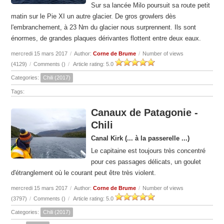
Sur sa lancée Milo poursuit sa route petit
matin sur le Pie XI un autre glacier. De gros growlers dès
l'embranchement, à 23 Nm du glacier nous surprennent. Ils sont
énormes, de grandes plaques dérivantes flottent entre deux eaux.
mercredi 15 mars 2017
/
Author:
Corne de Brume
/
Number of views
(4129)
/
Comments (
)
/
Article rating: 5.0
Categories:
Chili (2017)
Tags:
Canaux de Patagonie -
Chili
Canal Kirk (... à la passerelle ...)
Le capitaine est toujours très concentré
pour ces passages délicats, un goulet
d'étranglement où le courant peut être très violent.
mercredi 15 mars 2017
/
Author:
Corne de Brume
/
Number of views
(3797)
/
Comments (
)
/
Article rating: 5.0
Categories:
Chili (2017)