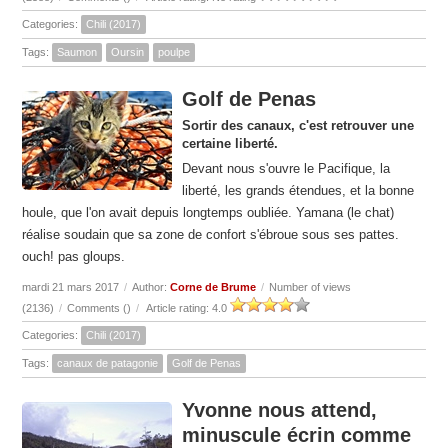
Categories:
Chili (2017)
Tags:
Saumon
Oursin
poulpe
Golf de Penas
Sortir des canaux, c'est retrouver une
certaine liberté.
Devant nous s'ouvre le Pacifique, la
liberté, les grands étendues, et la bonne
houle, que l'on avait depuis longtemps oubliée. Yamana (le chat)
réalise soudain que sa zone de confort s'ébroue sous ses pattes.
ouch! pas gloups.
mardi 21 mars 2017
/
Author:
Corne de Brume
/
Number of views
(2136)
/
Comments (
)
/
Article rating: 4.0
Categories:
Chili (2017)
Tags:
canaux de patagonie
Golf de Penas
Yvonne nous attend,
minuscule écrin comme