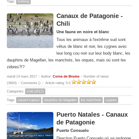
Tags:
Iceberg
Canaux de Patagonie -
Chili
Une faune en noire et blanc
Tous les animaux à l'extrême sud sont
vêtus de blanc et noir, les cygnes avec
leur long cou noir sur leur body blanc, les
dauphins de Magellan, les manchots, les orques, mais où sont les
zèbres?!?
mardi 14 mars 2017
/
Author:
Corne de Brume
/
Number of views
(3664)
/
Comments (
)
/
Article rating: 5.0
Categories:
Chili (2017)
Tags:
canard vapeur
dauphins de Magellan
les manchots
cygnes
Puerto Natales - Canaux
de Patagonie
Puerto Consuelo
Direction Puerto Consuelo où se prolonge