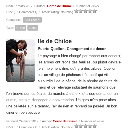
lundi 27 mars 2017
/
Author:
Corne de Brume
/
Number of views
(2225)
/
Comments (
)
/
Article rating: No rating
Categories:
Chili (2017)
Tags:
Chiloé
Lama
Ile de Chiloe
Puerto Quellon, Changement de décor.
Le paysage à bien changé par rapport aux canaux;
les arbres ont repris des feuilles, ou plutôt devrais-
je simplement dire, qu'il y a des arbres! Quellon
est un village de pêcheurs très actif qui vit
aujourd'hui de la pêche, de la récolte de fruits de
mers et de l'élevage industriel de saumons que
l'on trouve sur les étales du marché à 6€ le kilo! J'ose demander un
oursin, histoire d'engager la conversation. Un gars m'en pose alors
une pelletée sur le tarmac, l'air de rien et reprend sa pesée! Un bon
diner en perspective
vendredi 24 mars 2017
/
Author:
Corne de Brume
/
Number of views
(2588)
/
Comments (
)
/
Article rating: No rating