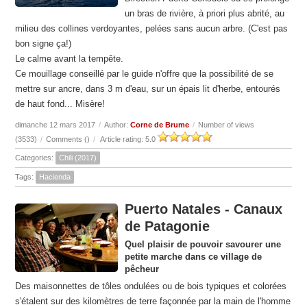
un bras de rivière, à priori plus abrité, au
milieu des collines verdoyantes, pelées sans aucun arbre. (C'est pas
bon signe ça!)
Le calme avant la tempête.
Ce mouillage conseillé par le guide n'offre que la possibilité de se
mettre sur ancre, dans 3 m d'eau, sur un épais lit d'herbe, entourés
de haut fond... Misère!
dimanche 12 mars 2017
/
Author:
Corne de Brume
/
Number of views
(3533)
/
Comments (
)
/
Article rating: 5.0
Categories:
Chili (2017)
Tags:
Hacienda
Puerto Natales - Canaux
de Patagonie
Quel plaisir de pouvoir savourer une
petite marche dans ce village de
pêcheur
Des maisonnettes de tôles ondulées ou de bois typiques et colorées
s'étalent sur des kilomètres de terre façonnée par la main de l'homme