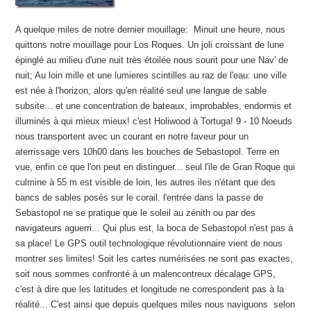
A quelque miles de notre dernier mouillage: Minuit une heure, nous
quittons notre mouillage pour Los Roques. Un joli croissant de lune
épinglé au milieu d'une nuit très étoilée nous sourit pour une Nav' de
nuit; Au loin mille et une lumieres scintilles au raz de l'eau: une ville
est née à l'horizon, alors qu'en réalité seul une langue de sable
subsite... et une concentration de bateaux, improbables, endormis et
illuminés à qui mieux mieux! c'est Holiwood à Tortuga! 9 - 10 Noeuds
nous transportent avec un courant en notre faveur pour un
aterrissage vers 10h00 dans les bouches de Sebastopol. Terre en
vue, enfin ce que l'on peut en distinguer... seul l'ile de Gran Roque qui
culmine à 55 m est visible de loin, les autres iles n'étant que des
bancs de sables posés sur le corail. l'entrée dans la passe de
Sebastopol ne se pratique que le soleil au zénith ou par des
navigateurs aguerri... Qui plus est, la boca de Sebastopol n'est pas à
sa place! Le GPS outil technologique révolutionnaire vient de nous
montrer ses limites! Soit les cartes numérisées ne sont pas exactes,
soit nous sommes confronté à un malencontreux décalage GPS,
c'est à dire que les latitudes et longitude ne correspondent pas à la
réalité... C'est ainsi que depuis quelques miles nous naviguons selon