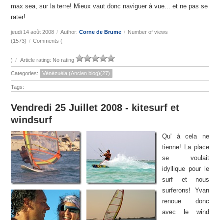
max sea, sur la terre! Mieux vaut donc naviguer à vue... et ne pas se
rater!
jeudi 14 août 2008
/
Author:
Corne de Brume
/
Number of views
(1573)
/
Comments (
)
/
Article rating: No rating
Categories:
Vénézuéla (Ancien blog)(27)
Tags:
Vendredi 25 Juillet 2008 - kitesurf et
windsurf
Qu' à cela ne
tienne! La place
se voulait
idyllique pour le
surf et nous
surferons! Yvan
renoue donc
avec le wind