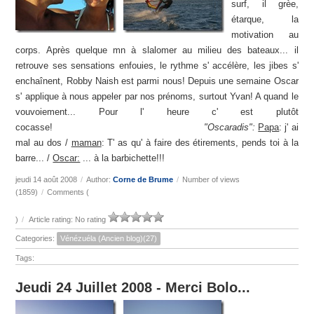
surf, il grèe,
étarque, la
motivation au
corps. Après quelque mn à slalomer au milieu des bateaux... il
retrouve ses sensations enfouies, le rythme s' accélère, les jibes s'
enchaînent, Robby Naish est parmi nous! Depuis une semaine Oscar
s' applique à nous appeler par nos prénoms, surtout Yvan! A quand le
vouvoiement... Pour l' heure c' est plutôt
cocasse!
"Oscaradis":
Papa
: j' ai
mal au dos /
maman
: T' as qu' à faire des étirements, pends toi à la
barre... /
Oscar:
... à la barbichette!!!
jeudi 14 août 2008
/
Author:
Corne de Brume
/
Number of views
(1859)
/
Comments (
)
/
Article rating: No rating
Categories:
Vénézuéla (Ancien blog)(27)
Tags:
Jeudi 24 Juillet 2008 - Merci Bolo...