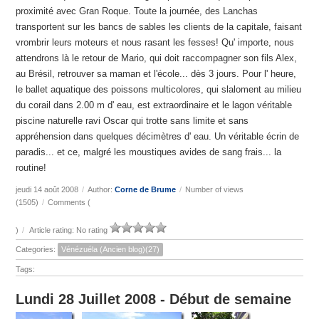
proximité avec Gran Roque. Toute la journée, des Lanchas
transportent sur les bancs de sables les clients de la capitale, faisant
vrombrir leurs moteurs et nous rasant les fesses! Qu' importe, nous
attendrons là le retour de Mario, qui doit raccompagner son fils Alex,
au Brésil, retrouver sa maman et l'école... dès 3 jours. Pour l' heure,
le ballet aquatique des poissons multicolores, qui slaloment au milieu
du corail dans 2.00 m d' eau, est extraordinaire et le lagon véritable
piscine naturelle ravi Oscar qui trotte sans limite et sans
appréhension dans quelques décimètres d' eau. Un véritable écrin de
paradis... et ce, malgré les moustiques avides de sang frais... la
routine!
jeudi 14 août 2008
/
Author:
Corne de Brume
/
Number of views
(1505)
/
Comments (
)
/
Article rating: No rating
Categories:
Vénézuéla (Ancien blog)(27)
Tags:
Lundi 28 Juillet 2008 - Début de semaine