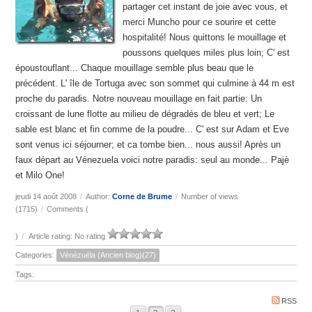
partager cet instant de joie avec vous, et
merci Muncho pour ce sourire et cette
hospitalité! Nous quittons le mouillage et
poussons quelques miles plus loin; C' est
époustouflant... Chaque mouillage semble plus beau que le
précédent. L' île de Tortuga avec son sommet qui culmine à 44 m est
proche du paradis. Notre nouveau mouillage en fait partie: Un
croissant de lune flotte au milieu de dégradés de bleu et vert; Le
sable est blanc et fin comme de la poudre... C' est sur Adam et Eve
sont venus ici séjourner; et ca tombe bien... nous aussi! Après un
faux départ au Vénezuela voici notre paradis: seul au monde... Pajè
et Milo One!
jeudi 14 août 2008
/
Author:
Corne de Brume
/
Number of views
(1715)
/
Comments (
)
/
Article rating: No rating
Categories:
Vénézuéla (Ancien blog)(27)
Tags:
RSS