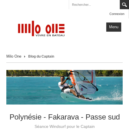
Connexion
Menu
Accueil
Milo One
Blog du Captain
Carnets de Voyage
Milo One
Actualités
Plus
Polynésie - Fakarava - Passe sud
Séance Windsurf pour le Captain