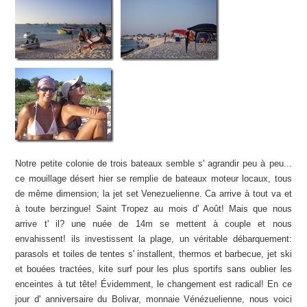
Notre petite colonie de trois bateaux semble s' agrandir peu à peu...
ce mouillage désert hier se remplie de bateaux moteur locaux, tous
de même dimension; la jet set Venezuelienne. Ca arrive à tout va et
à toute berzingue! Saint Tropez au mois d' Août! Mais que nous
arrive t' il? une nuée de 14m se mettent à couple et nous
envahissent! ils investissent la plage, un véritable débarquement:
parasols et toiles de tentes s' installent, thermos et barbecue, jet ski
et bouées tractées, kite surf pour les plus sportifs sans oublier les
enceintes à tut tête! Évidemment, le changement est radical! En ce
jour d' anniversaire du Bolivar, monnaie Vénézuelienne, nous voici