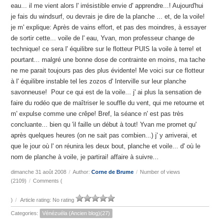
eau... il me vient alors l' irrésistible envie d' apprendre...! Aujourd'hui
je fais du windsurf, ou devrais je dire de la planche ... et, de la voile!
je m' explique: Après de vains effort, et pas des moindres, à essayer
de sortir cette... voile de l' eau, Yvan, mon professeur change de
technique! ce sera l' équilibre sur le flotteur PUIS la voile à terre! et
pourtant... malgré une bonne dose de contrainte en moins, ma tache
ne me parait toujours pas des plus évidente! Me voici sur ce flotteur
à l' équilibre instable tel les zozos d' Interville sur leur planche
savonneuse! Pour ce qui est de la voile... j' ai plus la sensation de
faire du rodéo que de maîtriser le souffle du vent, qui me retourne et
m' expulse comme une crêpe! Bref, la séance n' est pas très
concluante... bien qu 'il faille un début à tout! Yvan me promet qu'
après quelques heures (on ne sait pas combien...) j' y arriverai, et
que le jour où l' on réunira les deux bout, planche et voile... d' où le
nom de planche à voile, je partirai! affaire à suivre...
dimanche 31 août 2008
/
Author:
Corne de Brume
/
Number of views
(2109)
/
Comments (
)
/
Article rating: No rating
Categories:
Vénézuéla (Ancien blog)(27)