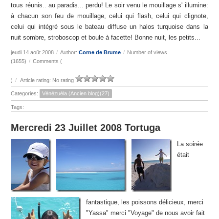
tous réunis.. au paradis... perdu! Le soir venu le mouillage s' illumine:
à chacun son feu de mouillage, celui qui flash, celui qui clignote,
celui qui intégré sous le bateau diffuse un halos turquoise dans la
nuit sombre, stroboscop et boule à facette! Bonne nuit, les petits...
jeudi 14 août 2008
/
Author:
Corne de Brume
/
Number of views
(1655)
/
Comments (
)
/
Article rating: No rating
Categories:
Vénézuéla (Ancien blog)(27)
Tags:
Mercredi 23 Juillet 2008 Tortuga
La soirée
était
fantastique, les poissons délicieux, merci
"Yassa" merci "Voyage" de nous avoir fait