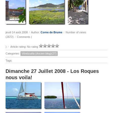
jeudi 14 août 2008
/
Author:
Corne de Brume
/
Number of views
(2672)
/
Comments (
)
/
Article rating: No rating
Categories:
Vénézuéla (Ancien blog)(27)
Tags:
Dimanche 27 Juillet 2008 - Los Roques
nous voila!