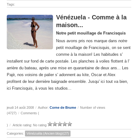
Tags:
Vénézuela - Comme à la
maison...
Notre petit mouillage de Francisquis
Nous avons pris nos marque dans
notre
petit mouillage de Francisquis, on se sent
comme à la maison! Les habitudes s'
installent sur fond de carte postale. Les planches à voiles flottent à l'
arrière du bateau, après une mise en quarantaine de deux ans... Les
Pajè, nos voisins de palier s' adonnent au kite, Oscar et Alex
profitent de leur dernière baignade ensemble. Jusqu' ici tout va bien,
ici Francisquis, à vous les studios...
jeudi 14 août 2008
/
Author:
Corne de Brume
/
Number of views
(4727)
/
Comments (
)
/
Article rating: No rating
Categories:
Vénézuéla (Ancien blog)(27)